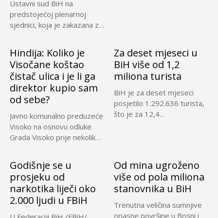
Ustavni sud BiH na
predstojećoj plenarnoj
sjednici, koja je zakazana za
30....
Hindija: Koliko je
Za deset mjeseci u
Visočane koštao
BiH više od 1,2
čistač ulica i je li ga
miliona turista
direktor kupio sam
BiH je za deset mjeseci
od sebe?
posjetilo 1.292.636 turista,
što je za 12,4...
Javno komunalno preduzeće
Visoko na osnovu odluke
Grada Visoko prije nekoliko
mjeseci...
Godišnje se u
Od mina ugroženo
prosjeku od
više od pola miliona
narkotika liječi oko
stanovnika u BiH
2.000 ljudi u FBiH
Trenutna veličina sumnjive
opasne površine u Bosni i
U Federaciji BiH /FBiH/