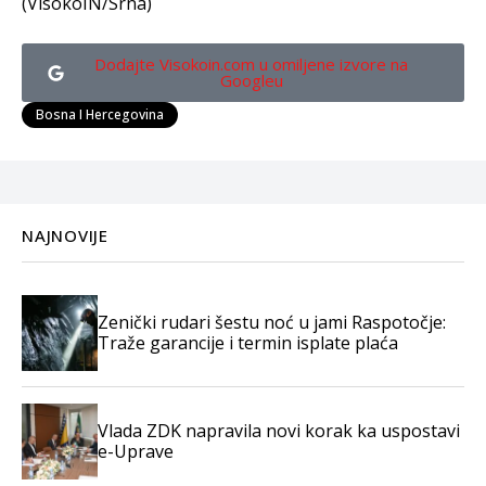
(VisokoIN/Srna)
Dodajte Visokoin.com u omiljene izvore na
Googleu
Bosna I Hercegovina
NAJNOVIJE
Zenički rudari šestu noć u jami Raspotočje:
Traže garancije i termin isplate plaća
Vlada ZDK napravila novi korak ka uspostavi
e-Uprave