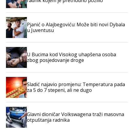
radnik kojem je prethodno pozlilo
Pjanić o Alajbegoviću: Može biti novi Dybala
u Juventusu
U Bucima kod Visokog uhapšena osoba
zbog posjedovanje droge
Sladić najavio promjenu: Temperatura pada
za 5 do 7 stepeni, ali ne dugo
Glavni dioničar Volkswagena traži masovna
otpuštanja radnika