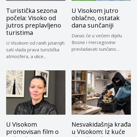
Turistička sezona
U Visokom jutro
počela: Visoko od
oblačno, ostatak
jutros preplavljeno
dana sunčaniji
turistima
Danas će u većem dijelu
Bosne i Hercegovine
U Visokom od ranih jutarnjih
prevladavati sunčano
sati vlada prava turistička
vrijeme uz...
atmosfera, a ulice...
U Visokom
Nesvakidašnja krađa
promovisan film o
u Visokom: Iz kuće