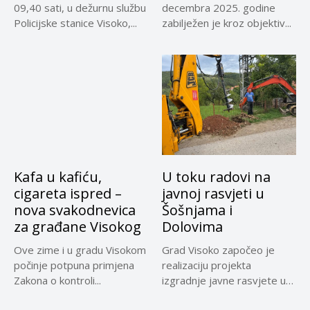
09,40 sati, u dežurnu službu
decembra 2025. godine
Policijske stanice Visoko,...
zabilježen je kroz objektiv...
Kafa u kafiću,
U toku radovi na
cigareta ispred –
javnoj rasvjeti u
nova svakodnevica
Šošnjama i
za građane Visokog
Dolovima
Ove zime i u gradu Visokom
Grad Visoko započeo je
počinje potpuna primjena
realizaciju projekta
Zakona o kontroli...
izgradnje javne rasvjete u
naseljima Šošnje...