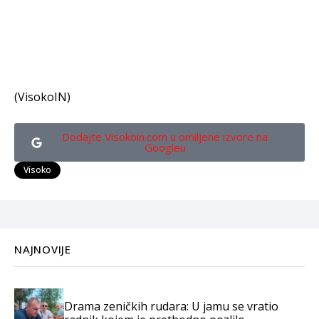
(VisokoIN)
Dodajte Visokoin.com u omiljene izvore na
Googleu
Visoko
NAJNOVIJE
Drama zeničkih rudara: U jamu se vratio