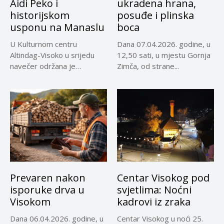
Aidi Peko i
ukradena hrana,
historijskom
posuđe i plinska
usponu na Manaslu
boca
U Kulturnom centru
Dana 07.04.2026. godine, u
Altindag-Visoko u srijedu
12,50 sati, u mjestu Gornja
navečer održana je
Zimča, od strane...
promocija dokumentarnog
filma...
Prevaren nakon
Centar Visokog pod
isporuke drva u
svjetlima: Noćni
Visokom
kadrovi iz zraka
Dana 06.04.2026. godine, u
Centar Visokog u noći 25.