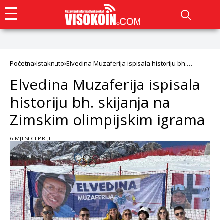
Početna
Istaknuto
Elvedina Muzaferija ispisala historiju bh.
skijanja na Zimskim olimpijskim igrama
Elvedina Muzaferija ispisala
historiju bh. skijanja na
Zimskim olimpijskim igrama
6 MJESECI PRIJE