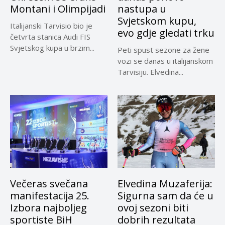
Montani i Olimpijadi
nastupa u
Svjetskom kupu,
Italijanski Tarvisio bio je
evo gdje gledati trku
četvrta stanica Audi FIS
Svjetskog kupa u brzim...
Peti spust sezone za žene
vozi se danas u italijanskom
Tarvisiju. Elvedina...
Večeras svečana
Elvedina Muzaferija:
manifestacija 25.
Sigurna sam da će u
Izbora najboljeg
ovoj sezoni biti
sportiste BiH
dobrih rezultata