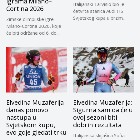
igrama Milano–
Italijanski Tarvisio bio je
Cortina 2026
četvrta stanica Audi FIS
Svjetskog kupa u brzim...
Zimske olimpijske igre
Milano-Cortina 2026, koje
će biti održane od 6. do...
Elvedina Muzaferija
Elvedina Muzaferija:
danas ponovo
Sigurna sam da će u
nastupa u
ovoj sezoni biti
Svjetskom kupu,
dobrih rezultata
evo gdje gledati trku
Italijanska skijašica Sofia