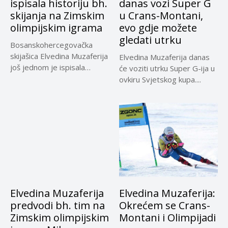
ispisala historiju bh.
danas vozi Super G
skijanja na Zimskim
u Crans-Montani,
olimpijskim igrama
evo gdje možete
gledati utrku
Bosanskohercegovačka
skijašica Elvedina Muzaferija
Elvedina Muzaferija danas
još jednom je ispisala
će voziti utrku Super G-ija u
historiju bh. alpskog
ovkiru Svjetskog kupa....
skijanja,...
Elvedina Muzaferija
Elvedina Muzaferija:
predvodi bh. tim na
Okrećem se Crans-
Zimskim olimpijskim
Montani i Olimpijadi