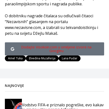
paraolimpijskom sportu i nagrada publike.
O dobitniku nagrade čitalaca su odlučivali čitaoci
“Nezavisnih” glasanjem na portalu
www.nezavisne.com, a izabrali su tekvandoistkinju i
petu na svijetu Džejlu Makaš.
Dodajte Visokoin.com u omiljene izvore na
Googleu
Amel Tuka
Elvedina Muzaferija
Lana Pudar
NAJNOVIJE
Vodstvo FIFA-e priznalo pogreške, evo kakav