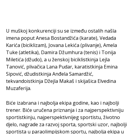
U muškoj konkurenciji su se između ostalih našla
imena poput Anesa Bostandžića (karate), Vedada
Karića (biciklizam), Jovana Lekića (plivanje), Amela
Tuke (atletika), Damira Džumhura (tenis) i Tonija
Miletića (džudo), a u ženskoj biciklistkinja Lejla
Tanović, plivačica Lana Pudar, karatistkinja Emina
Sipović, džudistkinja Anđela Samardžić,
tekvandoistkinja Džejla Makaš i skijašica Elvedina
Muzaferija.
Biće izabrana i najbolja ekipa godine, kao i najbolji
trener. Biće uručena priznanja i za najperspektivniju
sportistkinju, najperspektivnijeg sportistu, životno
djelo, nagrade za razvoj sporta, sportski uzor, najbolji
sportista u paraolimpijskom sportu, najbolja ekipa u