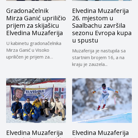
Gradonačelnik
Elvedina Muzaferija
Mirza Ganić upriličio
26. mjestom u
prijem za skijašicu
Saalbachu završila
Elvedina Muzaferija
sezonu Evropa kupa
u spustu
U kabinetu gradonačelnika
Mirza Ganić u Visoko
Muzaferija je nastupila sa
upriličen je prijem za
startnim brojem 16, a na
najbolju...
kraju je zauzela...
Elvedina Muzaferija
Elvedina Muzaferija