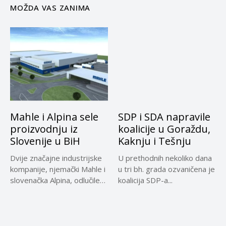
MOŽDA VAS ZANIMA
Mahle i Alpina sele
SDP i SDA napravile
proizvodnju iz
koalicije u Goraždu,
Slovenije u BiH
Kaknju i Tešnju
Dvije značajne industrijske
U prethodnih nekoliko dana
kompanije, njemački Mahle i
u tri bh. grada ozvaničena je
slovenačka Alpina, odlučile
koalicija SDP-a...
su preseliti...