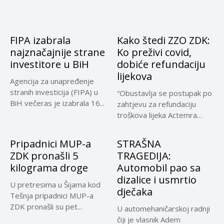
FIPA izabrala
Kako štedi ZZO ZDK:
najznačajnije strane
Ko preživi covid,
investitore u BiH
dobiće refundaciju
lijekova
Agencija za unapređenje
stranih investicija (FIPA) u
“Obustavlja se postupak po
BiH večeras je izabrala 16...
zahtjevu za refundaciju
troškova lijeka Actemra
obzirom da...
Pripadnici MUP-a
STRAŠNA
ZDK pronašli 5
TRAGEDIJA:
kilograma droge
Automobil pao sa
dizalice i usmrtio
U pretresima u Šijama kod
dječaka
Tešnja pripadnici MUP-a
ZDK pronašli su pet...
U automehaničarskoj radnji
čiji je vlasnik Adem