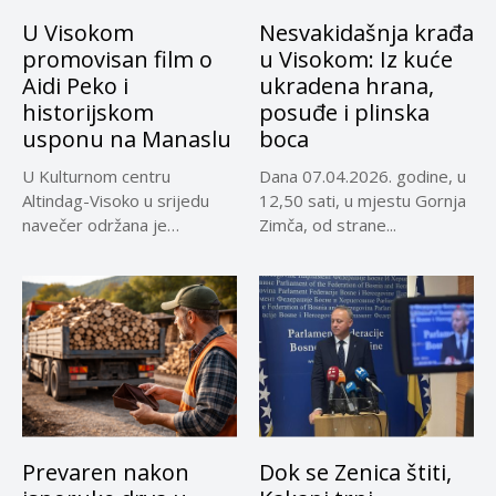
U Visokom
Nesvakidašnja krađa
promovisan film o
u Visokom: Iz kuće
Aidi Peko i
ukradena hrana,
historijskom
posuđe i plinska
usponu na Manaslu
boca
U Kulturnom centru
Dana 07.04.2026. godine, u
Altindag-Visoko u srijedu
12,50 sati, u mjestu Gornja
navečer održana je
Zimča, od strane...
promocija dokumentarnog
filma...
Prevaren nakon
Dok se Zenica štiti,