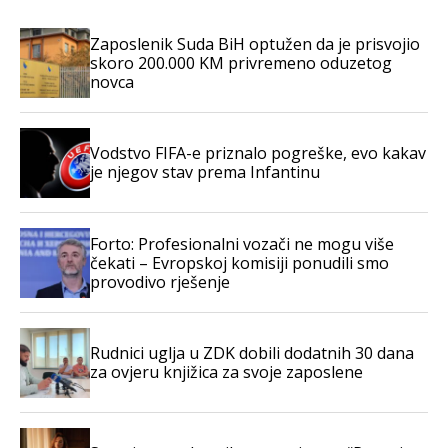
Zaposlenik Suda BiH optužen da je prisvojio
skoro 200.000 KM privremeno oduzetog
novca
Vodstvo FIFA-e priznalo pogreške, evo kakav
je njegov stav prema Infantinu
Forto: Profesionalni vozači ne mogu više
čekati – Evropskoj komisiji ponudili smo
provodivo rješenje
Rudnici uglja u ZDK dobili dodatnih 30 dana
za ovjeru knjižica za svoje zaposlene