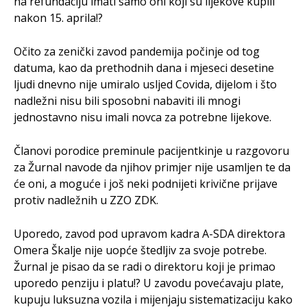
na refundaciju imati samo oni koji su lijekove kupili
nakon 15. aprila!?
Očito za zenički zavod pandemija počinje od tog
datuma, kao da prethodnih dana i mjeseci desetine
ljudi dnevno nije umiralo usljed Covida, dijelom i što
nadležni nisu bili sposobni nabaviti ili mnogi
jednostavno nisu imali novca za potrebne lijekove.
Članovi porodice preminule pacijentkinje u razgovoru
za Žurnal navode da njihov primjer nije usamljen te da
će oni, a moguće i još neki podnijeti krivične prijave
protiv nadležnih u ZZO ZDK.
Uporedo, zavod pod upravom kadra A-SDA direktora
Omera Škalje nije uopće štedljiv za svoje potrebe.
Žurnal je pisao da se radi o direktoru koji je primao
uporedo penziju i platu!? U zavodu povećavaju plate,
kupuju luksuzna vozila i mijenjaju sistematizaciju kako