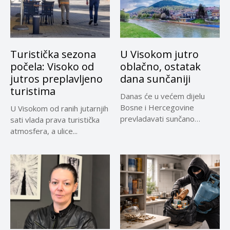
Turistička sezona
U Visokom jutro
počela: Visoko od
oblačno, ostatak
jutros preplavljeno
dana sunčaniji
turistima
Danas će u većem dijelu
Bosne i Hercegovine
U Visokom od ranih jutarnjih
prevladavati sunčano
sati vlada prava turistička
vrijeme uz...
atmosfera, a ulice...