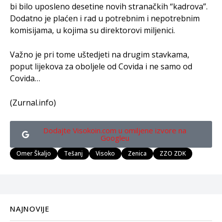
bi bilo uposleno desetine novih stranačkih “kadrova”.
Dodatno je plaćen i rad u potrebnim i nepotrebnim
komisijama, u kojima su direktorovi miljenici.
Važno je pri tome uštedjeti na drugim stavkama,
poput lijekova za oboljele od Covida i ne samo od
Covida…
(Zurnal.info)
Dodajte Visokoin.com u omiljene izvore na
Googleu
Omer Škaljo
Tešanj
Visoko
Zenica
ZZO ZDK
NAJNOVIJE