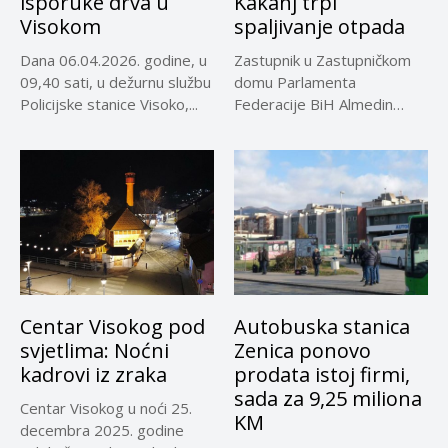
isporuke drva u
Kakanj trpi
Visokom
spaljivanje otpada
Dana 06.04.2026. godine, u
Zastupnik u Zastupničkom
09,40 sati, u dežurnu službu
domu Parlamenta
Policijske stanice Visoko,...
Federacije BiH Almedin
Aliefendić pozdravio je
jasan...
Centar Visokog pod
Autobuska stanica
svjetlima: Noćni
Zenica ponovo
kadrovi iz zraka
prodata istoj firmi,
sada za 9,25 miliona
Centar Visokog u noći 25.
KM
decembra 2025. godine