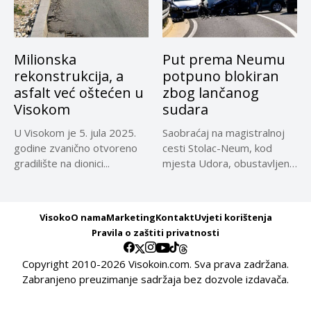
Milionska
Put prema Neumu
rekonstrukcija, a
potpuno blokiran
asfalt već oštećen u
zbog lančanog
Visokom
sudara
U Visokom je 5. jula 2025.
Saobraćaj na magistralnoj
godine zvanično otvoreno
cesti Stolac-Neum, kod
gradilište na dionici...
mjesta Udora, obustavljen
zbog nezgode, saopćeno...
Visoko
O nama
Marketing
Kontakt
Uvjeti korištenja
Pravila o zaštiti privatnosti
Copyright 2010-2026 Visokoin.com. Sva prava zadržana.
Zabranjeno preuzimanje sadržaja bez dozvole izdavača.