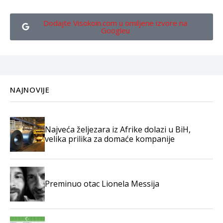
Dodajte Visokoin.com u omiljene izvore na
Googleu
NAJNOVIJE
Najveća željezara iz Afrike dolazi u BiH,
velika prilika za domaće kompanije
Preminuo otac Lionela Messija