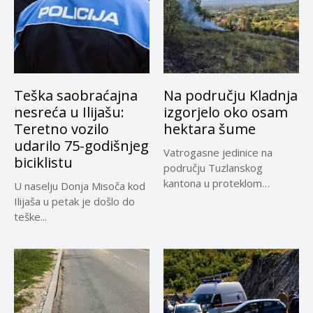
Teška saobraćajna
Na području Kladnja
nesreća u Ilijašu:
izgorjelo oko osam
Teretno vozilo
hektara šume
udarilo 75-godišnjeg
Vatrogasne jedinice na
biciklistu
području Tuzlanskog
kantona u proteklom
U naselju Donja Misoča kod
periodu imale su više...
Ilijaša u petak je došlo do
teške...