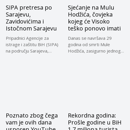
SIPA pretresa po
Sjećanje na Mulu
Sarajevu,
Hodžića, čovjeka
Zavidovićima i
kojeg će Visoko
Istočnom Sarajevu
teško ponovo imati
Pripadnici Agencije za
Danas se navršava 29
istrage i zaštitu BiH (SIPA)
godina od smrti Mule
na području Sarajeva,
Hodžića, zasigurno jednog
Istočnog...
od...
Poznato zbog čega
Rekordna godina:
vam je ovih dana
Prošle godine u BiH
usporen YouTube
1,7 miliona turista