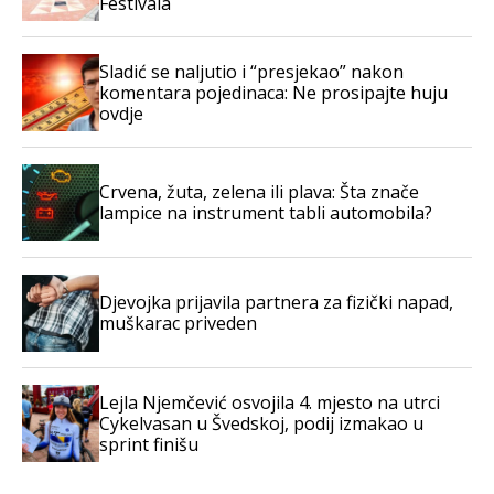
Festivala
Sladić se naljutio i “presjekao” nakon
komentara pojedinaca: Ne prosipajte huju
ovdje
Crvena, žuta, zelena ili plava: Šta znače
lampice na instrument tabli automobila?
Djevojka prijavila partnera za fizički napad,
muškarac priveden
Lejla Njemčević osvojila 4. mjesto na utrci
Cykelvasan u Švedskoj, podij izmakao u
sprint finišu