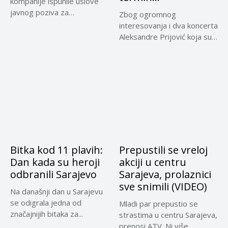
kompanije ispunile uslove
javnog poziva za
Zbog ogromnog
subvencioniranje
interesovanja i dva koncerta
aviosaobraćaja...
Aleksandre Prijović koja su
rasprodana u...
Bitka kod 11 plavih:
Prepustili se vreloj
Dan kada su heroji
akciji u centru
odbranili Sarajevo
Sarajeva, prolaznici
sve snimili (VIDEO)
Na današnji dan u Sarajevu
se odigrala jedna od
Mladi par prepustio se
značajnijih bitaka za...
strastima u centru Sarajeva,
prenosi ATV. Ni više,...