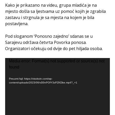
Kako je prikazano na videu, grupa mladića je na
mjesto došla sa ljestvama uz pomoć kojih je zgrabila
zastavu i strgnula je sa mjesta na kojem je bila
postavljena.
Pod sloganom ‘Ponosno zajedno’ sdanas se u
Sarajevu održava četvrta Povorka ponosa.
Organizatori očekuju od dvije do pet hiljada osoba.
Video
Media error: Format(s) not supported or source(s) not
Player
found
Preuzmi fajl: https://visokoin.com/wp-
content/uploads/2023/06/vD0nPOfY3zPZKDbe.mp4?_=1