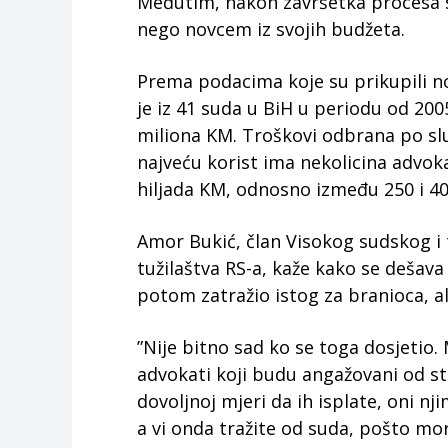
Međutim, nakon završetka procesa 
nego novcem iz svojih budžeta.
Prema podacima koje su prikupili n
je iz 41 suda u BiH u periodu od 20
miliona KM. Troškovi odbrana po slu
najveću korist ima nekolicina advoka
hiljada KM, odnosno između 250 i 40
Amor Bukić, član Visokog sudskog i t
tužilaštva RS-a, kaže kako se dešav
potom zatražio istog za branioca, al
”Nije bitno sad ko se toga dosjetio.
advokati koji budu angažovani od s
dovoljnoj mjeri da ih isplate, oni n
a vi onda tražite od suda, pošto mor