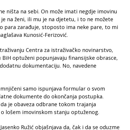
ne ništa na sebi. On može imati negdje imovinu
 je na ženi, ili mu je na djetetu, i to ne možete
iko para zarađuje, stoposto ima neke pare, to mi
naglašava Kunosić-Ferizović.
traživanju Centra za istraživačko novinarstvo,
u BiH optuženi popunjavaju finansijske obrasce,
 i dodatnu dokumentaciju. No, navedene
mnjičeni samo ispunjava formular o svom
odatne dokumente do okončanja postupka.
u da je obaveza odbrane tokom trajanja
 o lošem imovinskom stanju optuženog.
Jasenko Ružić objašnjava da, čak i da se oduzme