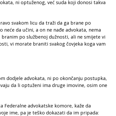
dvokata, ni optuženog, već suda koji donosi takva
ravo svakom licu da traži da ga brane po
 to neće da učini, a on ne nađe advokata, nema
branim po službenoj dužnosti, ali ne smijete vi
sti, vi morate braniti svakog čovjeka koga vam
ikom dodjele advokata, ni po okončanju postupka,
avaju da li optuženi ima druge imovine, osim one
ica Federalne advokatske komore, kaže da
voje ime, pa je teško dokazati da im pripada: