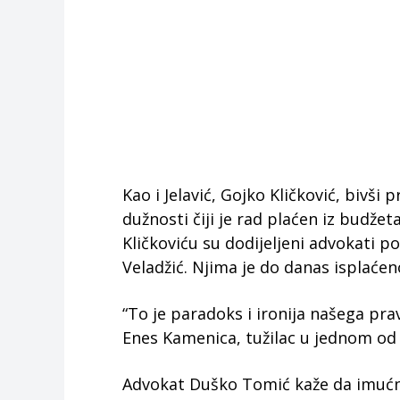
Kao i Jelavić, Gojko Kličković, bivši
dužnosti čiji je rad plaćen iz budže
Kličkoviću su dodijeljeni advokati 
Veladžić. Njima je do danas isplaćen
“To je paradoks i ironija našega pr
Enes Kamenica, tužilac u jednom od
Advokat Duško Tomić kaže da imućnij