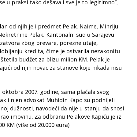
 u praksi tako dešava i sve je to legitimno”,
dan od njih je i predmet Pelak. Naime, Mihriju
 Nekretnine Pelak, Kantonalni sud u Sarajevu
 zatvora zbog prevare, porezne utaje,
obijanju kredita, čime je ostvarila nezakonitu
tetila budžet za blizu milion KM. Pelak je
majući od njih novac za stanove koje nikada nisu
 oktobra 2007. godine, sama plaćala svog
ak i njen advokat Muhidin Kapo su podnijeli
oj dužnosti, navodeći da nije u stanju da snosi
irao imovinu. Za odbranu Pelakove Kapiću je iz
0 KM (više od 20.000 eura).