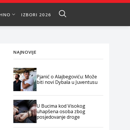
EHNO
IZBORI 2026
NAJNOVIJE
Pjanić o Alajbegoviću: Može
biti novi Dybala u Juventusu
U Bucima kod Visokog
uhapšena osoba zbog
posjedovanje droge