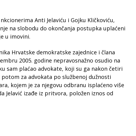
kcionerima Anti Jelaviću i Gojku Kličkoviću,
tanje na slobodu do okončanja postupka uplaćeni
je u imovini.
nika Hrvatske demokratske zajednice i člana
ovembru 2005. godine nepravosnažno osudio na
tku sam plaćao advokate, koji su ga nakon četiri
 je potom za advokata po službenoj dužnosti
ra, kojem je za njegovu odbranu isplaćeno više
a Jelavić izađe iz pritvora, položen iznos od