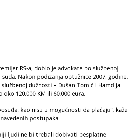
 premijer RS-a, dobio je advokate po službenoj
ta suda. Nakon podizanja optužnice 2007. godine,
po službenoj dužnosti – Dušan Tomić i Hamdija
o oko 120.000 KM ili 60.000 eura.
avosuđa: kao nisu u mogućnosti da plaćaju”, kaže
 navedenih postupaka.
i ljudi ne bi trebali dobivati besplatne