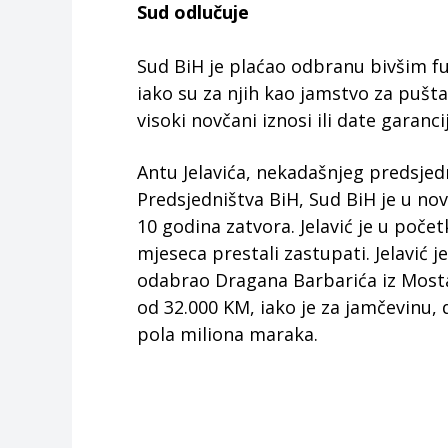
Sud odlučuje
Sud BiH je plaćao odbranu bivšim fun
iako su za njih kao jamstvo za puš
visoki novčani iznosi ili date garanci
Antu Jelavića, nekadašnjeg predsjed
Predsjedništva BiH, Sud BiH je u n
10 godina zatvora. Jelavić je u poče
mjeseca prestali zastupati. Jelavić
odabrao Dragana Barbarića iz Mosta
od 32.000 KM, iako je za jamčevinu, d
pola miliona maraka.