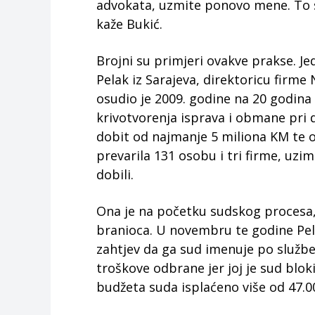
advokata, uzmite ponovo mene. To se
kaže Bukić.
Brojni su primjeri ovakve prakse. Je
Pelak iz Sarajeva, direktoricu firme
osudio je 2009. godine na 20 godina
krivotvorenja isprava i obmane pri d
dobit od najmanje 5 miliona KM te oš
prevarila 131 osobu i tri firme, uzi
dobili.
Ona je na početku sudskog procesa,
branioca. U novembru te godine Pel
zahtjev da ga sud imenuje po služben
troškove odbrane jer joj je sud blok
budžeta suda isplaćeno više od 47.00