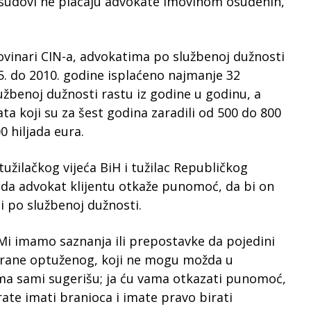
sudovi ne plaćaju advokate imovinom osuđenih,
ovinari CIN-a, advokatima po službenoj dužnosti
05. do 2010. godine isplaćeno najmanje 32
žbenoj dužnosti rastu iz godine u godinu, a
ta koji su za šest godina zaradili od 500 do 800
0 hiljada eura.
užilačkog vijeća BiH i tužilac Republičkog
a da advokat klijentu otkaže punomoć, da bi on
i po službenoj dužnosti.
 Mi imamo saznanja ili prepostavke da pojedini
trane optuženog, koji ne mogu možda u
jima sami sugerišu; ja ću vama otkazati punomoć,
ate imati branioca i imate pravo birati