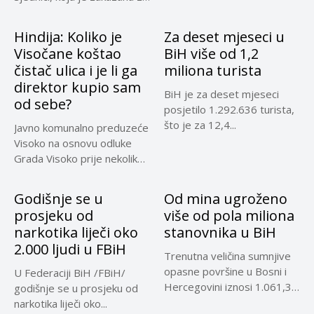
30....
Hindija: Koliko je
Za deset mjeseci u
Visočane koštao
BiH više od 1,2
čistač ulica i je li ga
miliona turista
direktor kupio sam
BiH je za deset mjeseci
od sebe?
posjetilo 1.292.636 turista,
što je za 12,4...
Javno komunalno preduzeće
Visoko na osnovu odluke
Grada Visoko prije nekoliko
mjeseci...
Godišnje se u
Od mina ugroženo
prosjeku od
više od pola miliona
narkotika liječi oko
stanovnika u BiH
2.000 ljudi u FBiH
Trenutna veličina sumnjive
opasne površine u Bosni i
U Federaciji BiH /FBiH/
Hercegovini iznosi 1.061,32
godišnje se u prosjeku od
kilometara...
narkotika liječi oko...