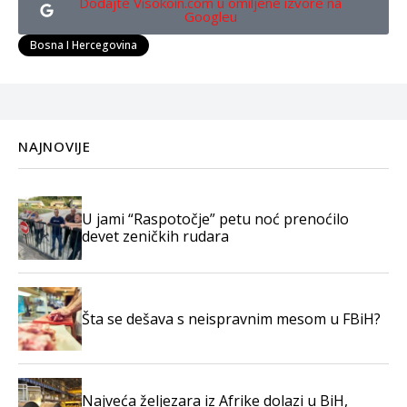
Dodajte Visokoin.com u omiljene izvore na
Googleu
Bosna I Hercegovina
NAJNOVIJE
U jami “Raspotočje” petu noć prenoćilo
devet zeničkih rudara
Šta se dešava s neispravnim mesom u FBiH?
Najveća željezara iz Afrike dolazi u BiH,