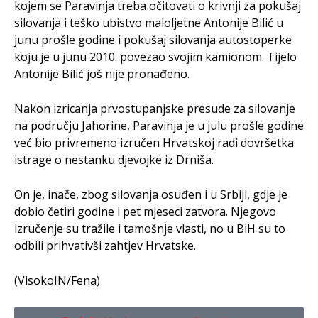
kojem se Paravinja treba očitovati o krivnji za pokušaj
silovanja i teško ubistvo maloljetne Antonije Bilić u
junu prošle godine i pokušaj silovanja autostoperke
koju je u junu 2010. povezao svojim kamionom. Tijelo
Antonije Bilić još nije pronađeno.
Nakon izricanja prvostupanjske presude za silovanje
na području Jahorine, Paravinja je u julu prošle godine
već bio privremeno izručen Hrvatskoj radi dovršetka
istrage o nestanku djevojke iz Drniša.
On je, inače, zbog silovanja osuđen i u Srbiji, gdje je
dobio četiri godine i pet mjeseci zatvora. Njegovo
izručenje su tražile i tamošnje vlasti, no u BiH su to
odbili prihvativši zahtjev Hrvatske.
(VisokoIN/Fena)