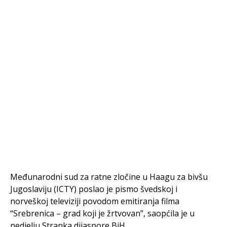
Međunarodni sud za ratne zločine u Haagu za bivšu
Jugoslaviju (ICTY) poslao je pismo švedskoj i
norveškoj televiziji povodom emitiranja filma
“Srebrenica – grad koji je žrtvovan”, saopćila je u
nedjelju Stranka dijaspore BiH.