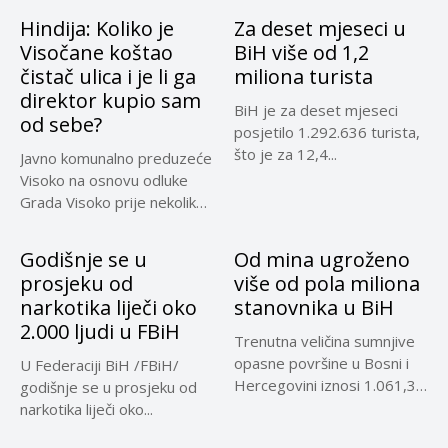
Hindija: Koliko je
Za deset mjeseci u
Visočane koštao
BiH više od 1,2
čistač ulica i je li ga
miliona turista
direktor kupio sam
BiH je za deset mjeseci
od sebe?
posjetilo 1.292.636 turista,
što je za 12,4...
Javno komunalno preduzeće
Visoko na osnovu odluke
Grada Visoko prije nekoliko
mjeseci...
Godišnje se u
Od mina ugroženo
prosjeku od
više od pola miliona
narkotika liječi oko
stanovnika u BiH
2.000 ljudi u FBiH
Trenutna veličina sumnjive
opasne površine u Bosni i
U Federaciji BiH /FBiH/
Hercegovini iznosi 1.061,32
godišnje se u prosjeku od
kilometara...
narkotika liječi oko...