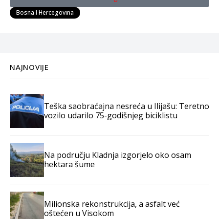
Bosna I Hercegovina
NAJNOVIJE
Teška saobraćajna nesreća u Ilijašu: Teretno
vozilo udarilo 75-godišnjeg biciklistu
Na području Kladnja izgorjelo oko osam
hektara šume
Milionska rekonstrukcija, a asfalt već
oštećen u Visokom