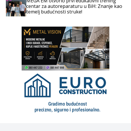
MEGA EM otvorio prvi edukativni trening
centar za autoreparaturu u BiH: Znanje kao
temelj budućnosti struke!