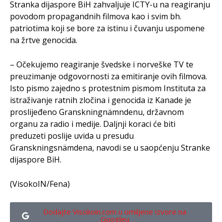
Stranka dijaspore BiH zahvaljuje ICTY-u na reagiranju
povodom propagandnih filmova kao i svim bh.
patriotima koji se bore za istinu i čuvanju uspomene
na žrtve genocida.
– Očekujemo reagiranje švedske i norveške TV te
preuzimanje odgovornosti za emitiranje ovih filmova.
Isto pismo zajedno s protestnim pismom Instituta za
istraživanje ratnih zločina i genocida iz Kanade je
proslijeđeno Granskningnämndenu, državnom
organu za radio i medije. Daljnji koraci će biti
preduzeti poslije uvida u presudu
Granskningsnämdena, navodi se u saopćenju Stranke
dijaspore BiH.
(VisokoIN/Fena)
Dodajte Visokoin.com u omiljene izvore na
Googleu