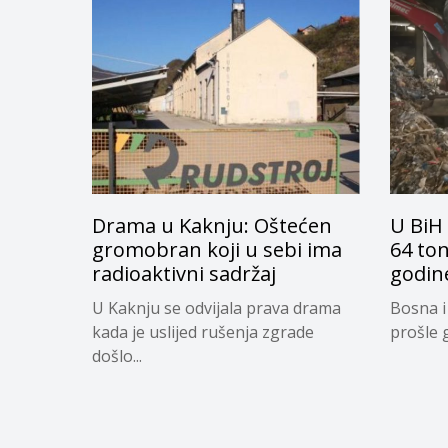
Drama u Kaknju: Oštećen
U BiH 
gromobran koji u sebi ima
64 ton
radioaktivni sadržaj
godin
U Kaknju se odvijala prava drama
Bosna i
kada je uslijed rušenja zgrade
prošle g
došlo...