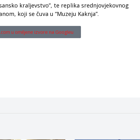
sansko kraljevstvo”, te replika srednjovjekovnog
anom, koji se čuva u “Muzeju Kaknja”.
.com u omiljene izvore na Googleu