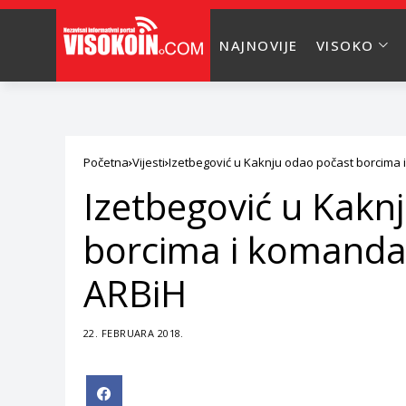
NAJNOVIJE
VISOKO
Početna
Vijesti
Izetbegović u Kaknju odao počast borcima
Izetbegović u Kakn
borcima i komanda
ARBiH
22. FEBRUARA 2018.