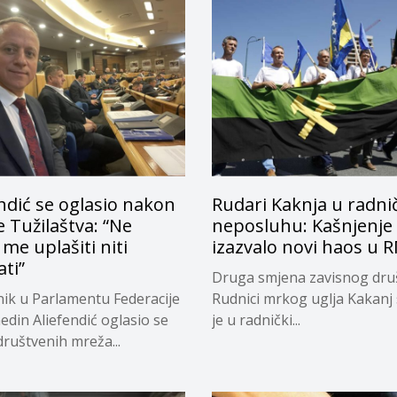
ndić se oglasio nakon
Rudari Kaknja u radn
 Tužilaštva: “Ne
neposluhu: Kašnjenje
e uplašiti niti
izazvalo novi haos u 
ti”
Druga smjena zavisnog dru
ik u Parlamentu Federacije
Rudnici mrkog uglja Kakanj 
edin Aliefendić oglasio se
je u radnički...
ruštvenih mreža...