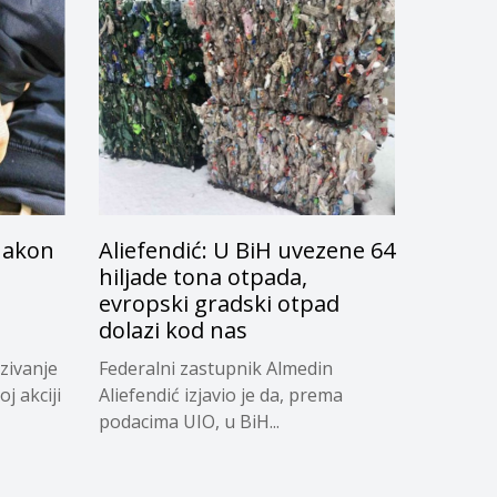
 nakon
Aliefendić: U BiH uvezene 64
hiljade tona otpada,
evropski gradski otpad
dolazi kod nas
zivanje
Federalni zastupnik Almedin
j akciji
Aliefendić izjavio je da, prema
podacima UIO, u BiH...