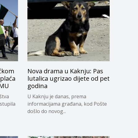
ičkom
Nova drama u Kaknju: Pas
 plaća
lutalica ugrizao dijete od pet
RMU
godina
štva
U Kaknju je danas, prema
stupila
informacijama građana, kod Pošte
došlo do novog...