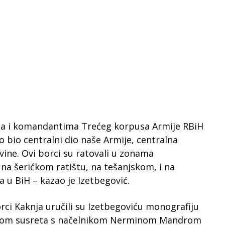
a i komandantima Trećeg korpusa Armije RBiH
vo bio centralni dio naše Armije, centralna
vine. Ovi borci su ratovali u zonama
 na šerićkom ratištu, na tešanjskom, i na
da u BiH – kazao je Izetbegović.
rci Kaknja uručili su Izetbegoviću monografiju
tokom susreta s načelnikom Nerminom Mandrom