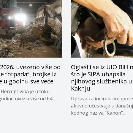
2026. uvezeno više od
Oglasili se iz UIO BiH
e “otpada”, brojke iz
što je SIPA uhapsila
e u godinu sve veće
njihovog službenika u
Kaknju
 Hercegovina je u toku
odine uvezla više od 64...
Uprava za indirekrno opore
aktivno učestvuje u današnjo
kodnog naziva “Kanon”...