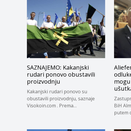
SAZNAJEMO: Kakanjski
Aliefe
rudari ponovo obustavili
odluke
proizvodnju
mogu m
ušutka
Kakanjski rudari ponovo su
obustavili proizvodnju, saznaje
Zastupn
Visokoin.com . Prema
BiH Alm
informacijama “Visokoin.com”,...
putem d