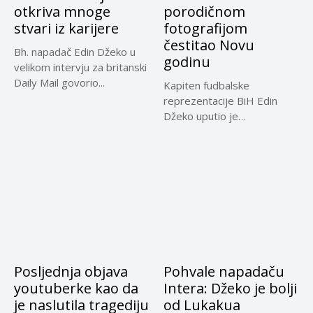
otkriva mnoge
porodičnom
stvari iz karijere
fotografijom
čestitao Novu
Bh. napadač Edin Džeko u
godinu
velikom intervju za britanski
Daily Mail govorio...
Kapiten fudbalske
reprezentacije BiH Edin
Džeko uputio je
novogodišnju čestitku na
svom...
Posljednja objava
Pohvale napadaču
youtuberke kao da
Intera: Džeko je bolji
je naslutila tragediju
od Lukakua