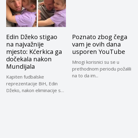
Edin Džeko stigao
Poznato zbog čega
na najvažnije
vam je ovih dana
mjesto: Kćerkica ga
usporen YouTube
dočekala nakon
Mnogi korisnici su se u
Mundijala
prethodnom periodu požalili
na to da im...
Kapiten fudbalske
reprezentacije BiH, Edin
Džeko, nakon eliminacije sa
Svjetskog prvenstva
utjehu...