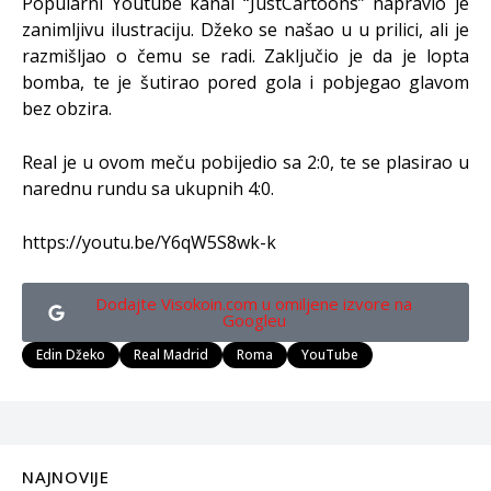
Popularni Youtube kanal “JustCartoons” napravio je
zanimljivu ilustraciju. Džeko se našao u u prilici, ali je
razmišljao o čemu se radi. Zaključio je da je lopta
bomba, te je šutirao pored gola i pobjegao glavom
bez obzira.
Real je u ovom meču pobijedio sa 2:0, te se plasirao u
narednu rundu sa ukupnih 4:0.
https://youtu.be/Y6qW5S8wk-k
Dodajte Visokoin.com u omiljene izvore na
Googleu
Edin Džeko
Real Madrid
Roma
YouTube
NAJNOVIJE