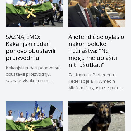
SAZNAJEMO:
Aliefendić se oglasio
Kakanjski rudari
nakon odluke
ponovo obustavili
Tužilaštva: “Ne
proizvodnju
mogu me uplašiti
niti ušutkati”
Kakanjski rudari ponovo su
obustavili proizvodnju,
Zastupnik u Parlamentu
saznaje Visokoin.com .
Federacije BiH Almedin
Prema informacijama
Aliefendić oglasio se putem
“Visokoin.com”,...
društvenih mreža...