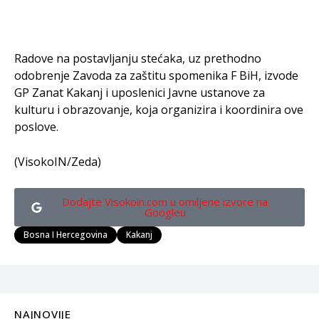
Radove na postavljanju stećaka, uz prethodno
odobrenje Zavoda za zaštitu spomenika F BiH, izvode
GP Zanat Kakanj i uposlenici Javne ustanove za
kulturu i obrazovanje, koja organizira i koordinira ove
poslove.
(VisokoIN/Zeda)
Dodajte Visokoin.com u omiljene izvore na
Googleu
Bosna I Hercegovina
Kakanj
NAJNOVIJE