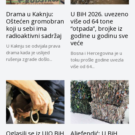
Drama u Kaknju:
U BiH 2026. uvezeno
Oštećen gromobran
više od 64 tone
koji u sebi ima
“otpada”, brojke iz
radioaktivni sadržaj
godine u godinu sve
veće
U Kaknju se odvijala prava
drama kada je uslijed
Bosna i Hercegovina je u
rušenja zgrade došlo...
toku prošle godine uvezla
više od 64...
Oglasili se iz UIO BiH
Aliefendić: U BiH