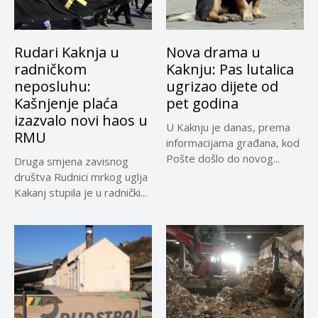
Rudari Kaknja u
Nova drama u
radničkom
Kaknju: Pas lutalica
neposluhu:
ugrizao dijete od
Kašnjenje plaća
pet godina
izazvalo novi haos u
U Kaknju je danas, prema
RMU
informacijama građana, kod
Pošte došlo do novog...
Druga smjena zavisnog
društva Rudnici mrkog uglja
Kakanj stupila je u radnički...