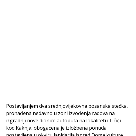
Postavljanjem dva srednjovijekovna bosanska stećka,
pronađena nedavno u zoni izvođenja radova na
izgradnji nove dionice autoputa na lokalitetu Tičići
kod Kaknja, obogaćena je izložbena ponuda
postavljena u okviru lapidarija ispred Doma kulture.