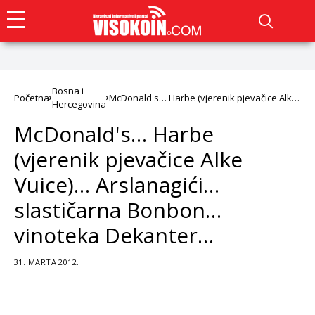
Bosna i
Početna
McDonald's… Harbe (vjerenik pjevačice Alke
Hercegovina
Vuice)… Arslanagići… slastičarna Bonbon…
vinoteka Dekanter…
McDonald's… Harbe
(vjerenik pjevačice Alke
Vuice)… Arslanagići…
slastičarna Bonbon…
vinoteka Dekanter…
31. MARTA 2012.