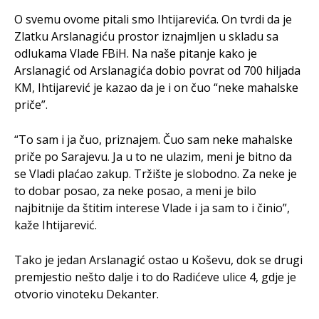
O svemu ovome pitali smo Ihtijarevića. On tvrdi da je
Zlatku Arslanagiću prostor iznajmljen u skladu sa
odlukama Vlade FBiH. Na naše pitanje kako je
Arslanagić od Arslanagića dobio povrat od 700 hiljada
KM, Ihtijarević je kazao da je i on čuo “neke mahalske
priče”.
“To sam i ja čuo, priznajem. Čuo sam neke mahalske
priče po Sarajevu. Ja u to ne ulazim, meni je bitno da
se Vladi plaćao zakup. Tržište je slobodno. Za neke je
to dobar posao, za neke posao, a meni je bilo
najbitnije da štitim interese Vlade i ja sam to i činio”,
kaže Ihtijarević.
Tako je jedan Arslanagić ostao u Koševu, dok se drugi
premjestio nešto dalje i to do Radićeve ulice 4, gdje je
otvorio vinoteku Dekanter.