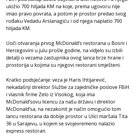
uložio 700 hiljada KM na koje, prema ugovoru nije
imao pravo povrata, a potom je prostor predao svog
rođaku Vedadu Arslanagiću i od njega naplatio 700
hiljada KM.
Uoči otvaranja prvog McDonald’s restorana u Bosni i
Hercegovini u julu prošle godine, na vidjelo su izbili
detalji o vezama zastupnika ovog lanca brze hrane i
prostorija u kojima su njegovi restorani smješteni.
Kratko podsjećanje: veza je Haris Ihtijarević,
nekadašnji direktor Službe za zajedničke poslove FBiH
i vlasnik firme Zelo iz Visokog, koja ima
McDonald’sovu licencu za našu državu i direktor
McDonald’sa, na nezakonit je način omogućio tom
lancu restorana da dobije prostor u Ulici maršala Tita
36 u Sarajevu, u kojem se svojevremeno nalazio
express restoran.