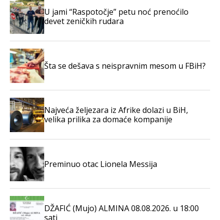
U jami “Raspotočje” petu noć prenoćilo
devet zeničkih rudara
Šta se dešava s neispravnim mesom u FBiH?
Najveća željezara iz Afrike dolazi u BiH,
velika prilika za domaće kompanije
Preminuo otac Lionela Messija
DŽAFIĆ (Mujo) ALMINA 08.08.2026. u 18:00
sati