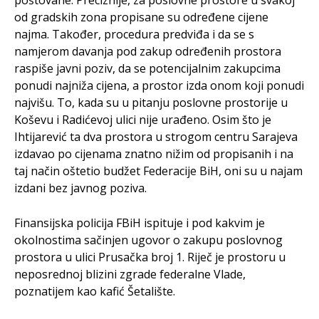
poštovane. Preciznije, za poslovne prostore u svakoj
od gradskih zona propisane su određene cijene
najma. Također, procedura predviđa i da se s
namjerom davanja pod zakup određenih prostora
raspiše javni poziv, da se potencijalnim zakupcima
ponudi najniža cijena, a prostor izda onom koji ponudi
najvišu. To, kada su u pitanju poslovne prostorije u
Koševu i Radićevoj ulici nije urađeno. Osim što je
Ihtijarević ta dva prostora u strogom centru Sarajeva
izdavao po cijenama znatno nižim od propisanih i na
taj način oštetio budžet Federacije BiH, oni su u najam
izdani bez javnog poziva.
Finansijska policija FBiH ispituje i pod kakvim je
okolnostima sačinjen ugovor o zakupu poslovnog
prostora u ulici Prusačka broj 1. Riječ je prostoru u
neposrednoj blizini zgrade federalne Vlade,
poznatijem kao kafić Šetalište.