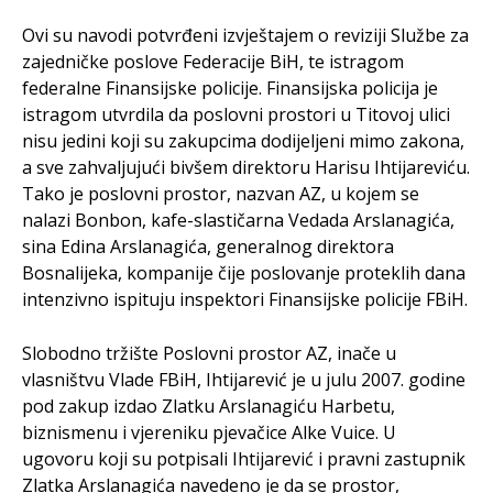
Ovi su navodi potvrđeni izvještajem o reviziji Službe za
zajedničke poslove Federacije BiH, te istragom
federalne Finansijske policije. Finansijska policija je
istragom utvrdila da poslovni prostori u Titovoj ulici
nisu jedini koji su zakupcima dodijeljeni mimo zakona,
a sve zahvaljujući bivšem direktoru Harisu Ihtijareviću.
Tako je poslovni prostor, nazvan AZ, u kojem se
nalazi Bonbon, kafe-slastičarna Vedada Arslanagića,
sina Edina Arslanagića, generalnog direktora
Bosnalijeka, kompanije čije poslovanje proteklih dana
intenzivno ispituju inspektori Finansijske policije FBiH.
Slobodno tržište Poslovni prostor AZ, inače u
vlasništvu Vlade FBiH, Ihtijarević je u julu 2007. godine
pod zakup izdao Zlatku Arslanagiću Harbetu,
biznismenu i vjereniku pjevačice Alke Vuice. U
ugovoru koji su potpisali Ihtijarević i pravni zastupnik
Zlatka Arslanagića navedeno je da se prostor,