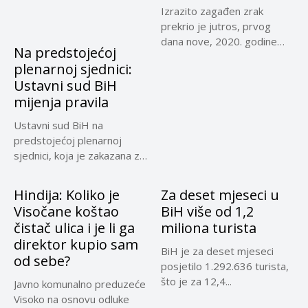
Izrazito zagađen zrak
prekrio je jutros, prvog
dana nove, 2020. godine
Na predstojećoj
Sarajevo,...
plenarnoj sjednici:
Ustavni sud BiH
mijenja pravila
Ustavni sud BiH na
predstojećoj plenarnoj
sjednici, koja je zakazana za
30....
Hindija: Koliko je
Za deset mjeseci u
Visočane koštao
BiH više od 1,2
čistač ulica i je li ga
miliona turista
direktor kupio sam
BiH je za deset mjeseci
od sebe?
posjetilo 1.292.636 turista,
što je za 12,4...
Javno komunalno preduzeće
Visoko na osnovu odluke