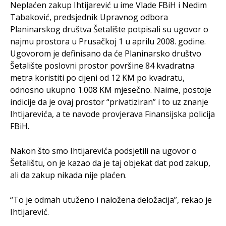
Neplaćen zakup Ihtijarević u ime Vlade FBiH i Nedim
Tabaković, predsjednik Upravnog odbora
Planinarskog društva Šetalište potpisali su ugovor o
najmu prostora u Prusačkoj 1 u aprilu 2008. godine.
Ugovorom je definisano da će Planinarsko društvo
Šetalište poslovni prostor površine 84 kvadratna
metra koristiti po cijeni od 12 KM po kvadratu,
odnosno ukupno 1.008 KM mjesečno. Naime, postoje
indicije da je ovaj prostor “privatiziran” i to uz znanje
Ihtijarevića, a te navode provjerava Finansijska policija
FBiH.
Nakon što smo Ihtijarevića podsjetili na ugovor o
Šetalištu, on je kazao da je taj objekat dat pod zakup,
ali da zakup nikada nije plaćen.
“To je odmah utuženo i naložena deložacija”, rekao je
Ihtijarević.