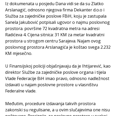
Iz dokumenata u posjedu Dana vidi se da su Zlatko
Arslanagić, odnosno njegova firma Dekanter d.o.o i
Služba za zajedničke poslove FBiH, koju je zastupala
Sanela Jakubović potpisali ugovor o najmu poslovnog
prostora. površine 72 kvadratna metra na adresi
Radićeva 4. Cijena sitnica: 31 KM za metar kvadratni
prostora u strogom centru Sarajeva. Najam ovog
poslovnog prostora Arslanagića je koštao svega 2.232
KM mjesečno.
U Finansijskoj policiji objašnjavaju da je Ihtijarević, kao
direktor Službe za zajedničke poslove organa i tijela
Vlade Federacije BiH imao pravo, odnosno nadležnost
izdavati u najam poslovne prostore u vlasništvu
Federalne vlade.
Međutim, procedure izdavanja takvih prostora
zakonski su regulisane, a u ovim slučajevima one nisu