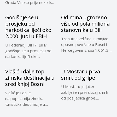
Grada Visoko prije nekoliko
mjeseci...
Godišnje se u
Od mina ugroženo
prosjeku od
više od pola miliona
narkotika liječi oko
stanovnika u BiH
2.000 ljudi u FBiH
Trenutna veličina sumnjive
opasne površine u Bosni i
U Federaciji BiH /FBiH/
Hercegovini iznosi 1.061,32
godišnje se u prosjeku od
kilometara...
narkotika liječi oko...
Vlašić i dalje top
U Mostaru prva
zimska destinacija u
smrt od gripe
središnjoj Bosni
U Mostaru je jučer
zabilježen prvi slučaj smrti
Vlašić je i dalje
od posljedica gripe.
najpopularnija zimska
Preminula...
turistička destinacije u
središnjoj Bosni, a...