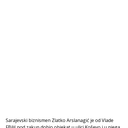
Sarajevski biznismen Zlatko Arslanagić je od Vlade
FBiH pod zakup dobio objekat u ulici Koševo i u njega