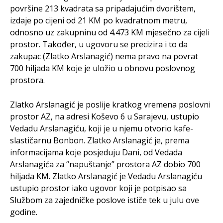
površine 213 kvadrata sa pripadajućim dvorištem,
izdaje po cijeni od 21 KM po kvadratnom metru,
odnosno uz zakupninu od 4.473 KM mjesečno za cijeli
prostor. Također, u ugovoru se precizira i to da
zakupac (Zlatko Arslanagić) nema pravo na povrat
700 hiljada KM koje je uložio u obnovu poslovnog
prostora.
Zlatko Arslanagić je poslije kratkog vremena poslovni
prostor AZ, na adresi Koševo 6 u Sarajevu, ustupio
Vedadu Arslanagiću, koji je u njemu otvorio kafe-
slastičarnu Bonbon. Zlatko Arslanagić je, prema
informacijama koje posjeduju Dani, od Vedada
Arslanagića za “napuštanje” prostora AZ dobio 700
hiljada KM. Zlatko Arslanagić je Vedadu Arslanagiću
ustupio prostor iako ugovor koji je potpisao sa
Službom za zajedničke poslove ističe tek u julu ove
godine.