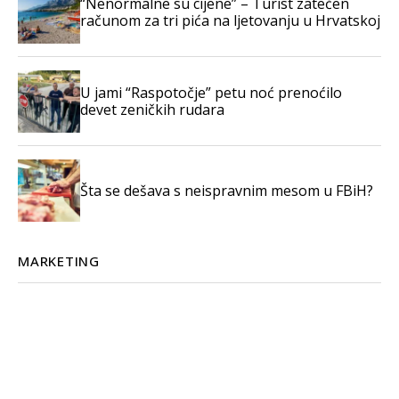
“Nenormalne su cijene” – Turist zatečen
računom za tri pića na ljetovanju u Hrvatskoj
U jami “Raspotočje” petu noć prenoćilo
devet zeničkih rudara
Šta se dešava s neispravnim mesom u FBiH?
MARKETING