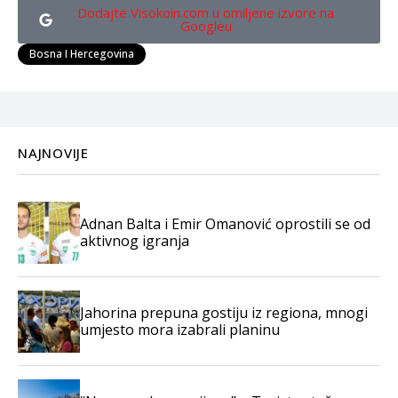
Dodajte Visokoin.com u omiljene izvore na
Googleu
Bosna I Hercegovina
NAJNOVIJE
Adnan Balta i Emir Omanović oprostili se od
aktivnog igranja
Jahorina prepuna gostiju iz regiona, mnogi
umjesto mora izabrali planinu