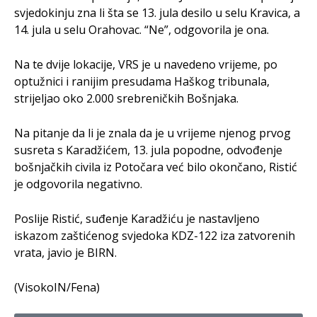
svjedokinju zna li šta se 13. jula desilo u selu Kravica, a
14. jula u selu Orahovac. “Ne”, odgovorila je ona.
Na te dvije lokacije, VRS je u navedeno vrijeme, po
optužnici i ranijim presudama Haškog tribunala,
strijeljao oko 2.000 srebreničkih Bošnjaka.
Na pitanje da li je znala da je u vrijeme njenog prvog
susreta s Karadžićem, 13. jula popodne, odvođenje
bošnjačkih civila iz Potočara već bilo okončano, Ristić
je odgovorila negativno.
Poslije Ristić, suđenje Karadžiću je nastavljeno
iskazom zaštićenog svjedoka KDZ-122 iza zatvorenih
vrata, javio je BIRN.
(VisokoIN/Fena)