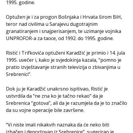
1995. godine.
Optužen je i za progon Bošnjaka i Hrvata širom BiH,
teror nad civilima u Sarajevu dugotrajnim
granatiranjem i snajperisanjem, te uzimanje vojnika
UNPROFOR-a za taoce, od 1992. do 1995. godine.
Ristić i Trifkovića optuženi Karadžić je primio i 14. jula
1995. uvečer i, kako je svjedokinja kazala, “pomno je
pratio izvještavanje stranih televizija o zbivanjima u
Srebrenici”.
Dok ju je Karadžić unakrsno ispitivao, Ristić je
ustvrdila da “ne zna ko je tačno rekao” da je
Srebrenica “gotova”, ali da je razumjela da je to značilo
da su vojne operacije bile završene.
“Vi niste imali nikakvih naznaka da će neko biti
izbačen i deportovan iz Srebrenice”, sugerirao je