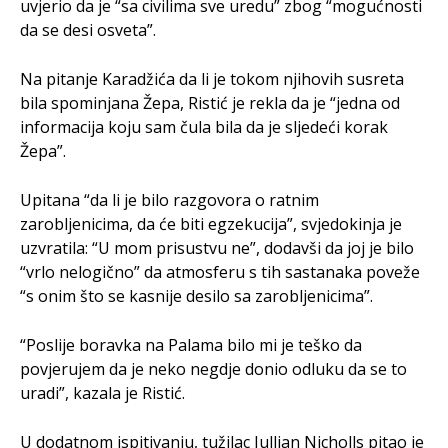
uvjerio da je “sa civilima sve uredu” zbog “mogućnosti
da se desi osveta”.
Na pitanje Karadžića da li je tokom njihovih susreta
bila spominjana Žepa, Ristić je rekla da je “jedna od
informacija koju sam čula bila da je sljedeći korak
Žepa”.
Upitana “da li je bilo razgovora o ratnim
zarobljenicima, da će biti egzekucija”, svjedokinja je
uzvratila: “U mom prisustvu ne”, dodavši da joj je bilo
“vrlo nelogično” da atmosferu s tih sastanaka poveže
“s onim što se kasnije desilo sa zarobljenicima”.
“Poslije boravka na Palama bilo mi je teško da
povjerujem da je neko negdje donio odluku da se to
uradi”, kazala je Ristić.
U dodatnom ispitivanju, tužilac Jullian Nicholls pitao je