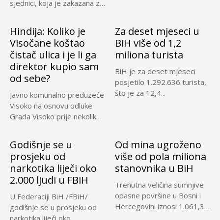
sjednici, koja je zakazana za
30....
Hindija: Koliko je
Za deset mjeseci u
Visočane koštao
BiH više od 1,2
čistač ulica i je li ga
miliona turista
direktor kupio sam
BiH je za deset mjeseci
od sebe?
posjetilo 1.292.636 turista,
što je za 12,4...
Javno komunalno preduzeće
Visoko na osnovu odluke
Grada Visoko prije nekoliko
mjeseci...
Godišnje se u
Od mina ugroženo
prosjeku od
više od pola miliona
narkotika liječi oko
stanovnika u BiH
2.000 ljudi u FBiH
Trenutna veličina sumnjive
opasne površine u Bosni i
U Federaciji BiH /FBiH/
Hercegovini iznosi 1.061,32
godišnje se u prosjeku od
kilometara...
narkotika liječi oko...