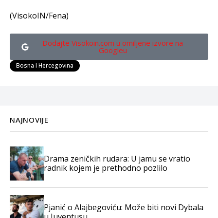
(VisokoIN/Fena)
Dodajte Visokoin.com u omiljene izvore na
Googleu
Bosna I Hercegovina
NAJNOVIJE
Drama zeničkih rudara: U jamu se vratio
radnik kojem je prethodno pozlilo
Pjanić o Alajbegoviću: Može biti novi Dybala
u Juventusu