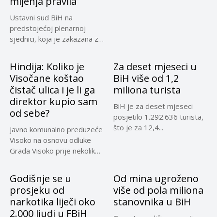
mijenja pravila
Ustavni sud BiH na
predstojećoj plenarnoj
sjednici, koja je zakazana za
30....
Hindija: Koliko je
Za deset mjeseci u
Visočane koštao
BiH više od 1,2
čistač ulica i je li ga
miliona turista
direktor kupio sam
BiH je za deset mjeseci
od sebe?
posjetilo 1.292.636 turista,
što je za 12,4...
Javno komunalno preduzeće
Visoko na osnovu odluke
Grada Visoko prije nekoliko
mjeseci...
Godišnje se u
Od mina ugroženo
prosjeku od
više od pola miliona
narkotika liječi oko
stanovnika u BiH
2.000 ljudi u FBiH