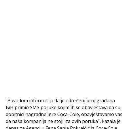
“Povodom informacija da je određeni broj građana
BiH primio SMS poruke kojim ih se obavještava da su
dobitnici nagradne igre Coca-Cole, obavještavamo vas
da naša kompanija ne stoji iza ovih poruka”, kazala je
danas za Agenciju Fena Sanja Pokrajčić iz Coca-Cole