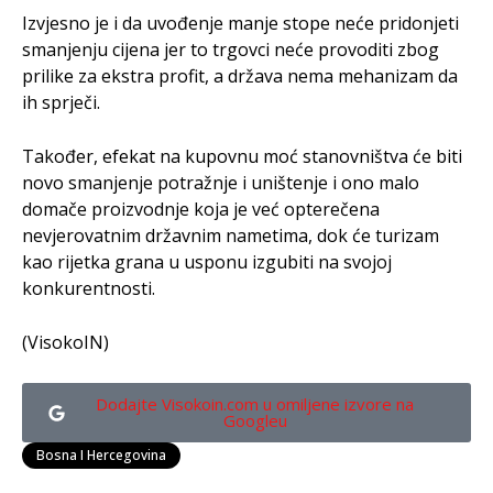
Izvjesno je i da uvođenje manje stope neće pridonjeti
smanjenju cijena jer to trgovci neće provoditi zbog
prilike za ekstra profit, a država nema mehanizam da
ih sprječi.
Također, efekat na kupovnu moć stanovništva će biti
novo smanjenje potražnje i uništenje i ono malo
domače proizvodnje koja je već opterečena
nevjerovatnim državnim nametima, dok će turizam
kao rijetka grana u usponu izgubiti na svojoj
konkurentnosti.
(VisokoIN)
Dodajte Visokoin.com u omiljene izvore na
Googleu
Bosna I Hercegovina