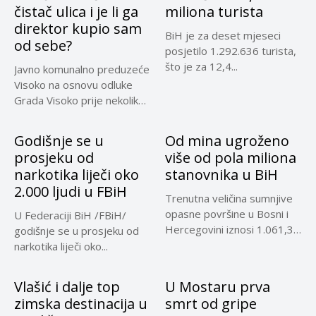
čistač ulica i je li ga
miliona turista
direktor kupio sam
BiH je za deset mjeseci
od sebe?
posjetilo 1.292.636 turista,
što je za 12,4...
Javno komunalno preduzeće
Visoko na osnovu odluke
Grada Visoko prije nekoliko
mjeseci...
Godišnje se u
Od mina ugroženo
prosjeku od
više od pola miliona
narkotika liječi oko
stanovnika u BiH
2.000 ljudi u FBiH
Trenutna veličina sumnjive
opasne površine u Bosni i
U Federaciji BiH /FBiH/
Hercegovini iznosi 1.061,32
godišnje se u prosjeku od
kilometara...
narkotika liječi oko...
Vlašić i dalje top
U Mostaru prva
zimska destinacija u
smrt od gripe