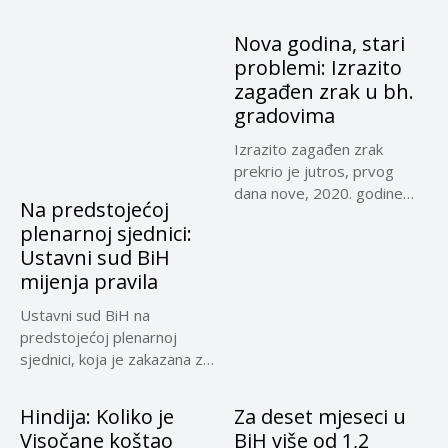
Nova godina, stari
problemi: Izrazito
zagađen zrak u bh.
gradovima
Izrazito zagađen zrak
prekrio je jutros, prvog
dana nove, 2020. godine
Na predstojećoj
Sarajevo,...
plenarnoj sjednici:
Ustavni sud BiH
mijenja pravila
Ustavni sud BiH na
predstojećoj plenarnoj
sjednici, koja je zakazana za
30....
Hindija: Koliko je
Za deset mjeseci u
Visočane koštao
BiH više od 1,2