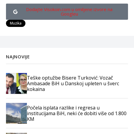
Dodajte Visokoin.com u omiljene izvore na
Googleu
Muzika
NAJNOVIJE
Teške optužbe Bisere Turković: Vozač
Ambasade BiH u Danskoj upleten u šverc
kokaina
Počela isplata razlike i regresa u
institucijama BiH, neki će dobiti više od 1.800
KM