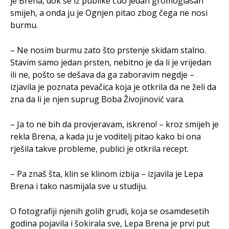
je Brena, dok se iz publike čuo jedan gromoglasan
smijeh, a onda ju je Ognjen pitao zbog čega ne nosi
burmu.
– Ne nosim burmu zato što prstenje skidam stalno.
Stavim samo jedan prsten, nebitno je da li je vrijedan
ili ne, pošto se dešava da ga zaboravim negdje –
izjavila je poznata pevačica koja je otkrila da ne želi da
zna da li je njen suprug Boba Živojinović vara.
– Ja to ne bih da provjeravam, iskreno! – kroz smijeh je
rekla Brena, a kada ju je voditelj pitao kako bi ona
rješila takve probleme, publici je otkrila recept.
– Pa znaš šta, klin se klinom izbija – izjavila je Lepa
Brena i tako nasmijala sve u studiju.
O fotografiji njenih golih grudi, koja se osamdesetih
godina pojavila i šokirala sve, Lepa Brena je prvi put