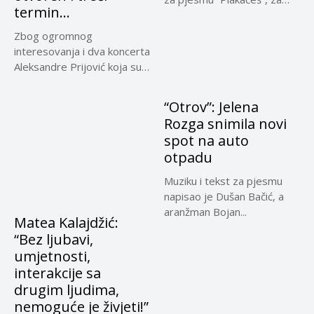
termin…
koju...
Zbog ogromnog
interesovanja i dva koncerta
Aleksandre Prijović koja su
rasprodana u...
“Otrov”: Jelena
Rozga snimila novi
spot na auto
otpadu
Muziku i tekst za pjesmu
napisao je Dušan Bačić, a
aranžman Bojan...
Matea Kalajdžić:
“Bez ljubavi,
umjetnosti,
interakcije sa
drugim ljudima,
nemoguće je živjeti!”