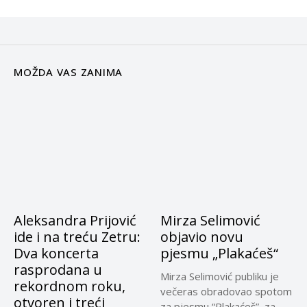
MOŽDA VAS ZANIMA
Aleksandra Prijović
Mirza Selimović
ide i na treću Zetru:
objavio novu
Dva koncerta
pjesmu „Plakaćeš“
rasprodana u
Mirza Selimović publiku je
rekordnom roku,
večeras obradovao spotom
otvoren i treći
za pjesmu “Plakaćeš”, za