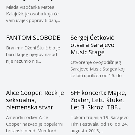
Mlada Visočanka Matea
Kalajdžić je osoba koja će
vam uvijek popraviti dan,...
FANTOM SLOBODE
Sergej Ćetković
otvara Sarajevo
Branimir Džoni Štulić bio je
Music Stage
bard kojeg njegov narod
nije razumio niti...
Otvorenje ovogodišnjeg
Sarajevo Music Stagea koji
će biti upriličen od 16. do...
Alice Cooper: Rock je
SFF koncerti: Majke,
seksualna,
Zoster, Letu štuke,
plemenska stvar
Let 3, Skroz, TBF…
Američki rocker Alice
Tokom trajanja 19. Sarajevo
Cooper nazvao je popularni
Film Festivala, od 16. do 24.
britanski bend ‘Mumford
augusta 2013,...