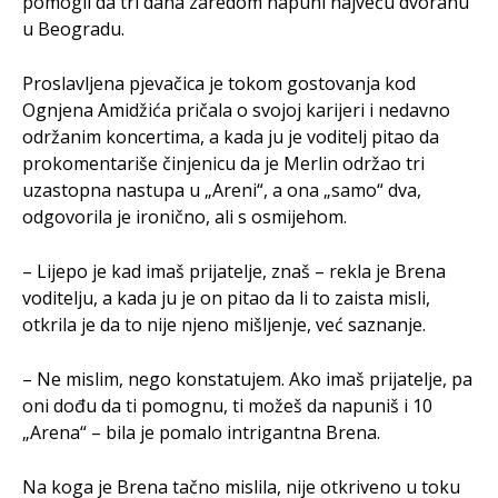
pomogli da tri dana zaredom napuni najveću dvoranu
u Beogradu.
Proslavljena pjevačica je tokom gostovanja kod
Ognjena Amidžića pričala o svojoj karijeri i nedavno
održanim koncertima, a kada ju je voditelj pitao da
prokomentariše činjenicu da je Merlin održao tri
uzastopna nastupa u „Areni“, a ona „samo“ dva,
odgovorila je ironično, ali s osmijehom.
– Lijepo je kad imaš prijatelje, znaš – rekla je Brena
voditelju, a kada ju je on pitao da li to zaista misli,
otkrila je da to nije njeno mišljenje, već saznanje.
– Ne mislim, nego konstatujem. Ako imaš prijatelje, pa
oni dođu da ti pomognu, ti možeš da napuniš i 10
„Arena“ – bila je pomalo intrigantna Brena.
Na koga je Brena tačno mislila, nije otkriveno u toku