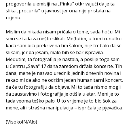
progovorila u emisiji na „Pinku“ otkrivajući da je ta
slika „procurila“ u javnost jer ona nije pristala na
ucjenu.
Mislim da nikada nisam pričala o tome, sada hoću. Mi
smo se tada za nešto slikali. Međutim, u tom trenutku
kada sam bila prekrivena tim šalom, nije trebalo da se
slikam, jer da jesam, malo bih se bar ispravila.
Međutim, ta fotografija je nastala, a poslije toga sam
u Centru „Sava“ 17 dana zaredom držala koncerte. Tih
dana, mene je nazvao urednik jednih dnevnih novina i
rekao mi da ako ne održim jedan humanitarni koncert,
da će tu fotografiju da objave. Mi to tada nismo mogli
da zaustavimo i fotografija je otišla u etar. Meni je to
tada veoma teško palo. U to vrijeme je to bio šok za
mene, ali i strašna manipulacija – ispričala je pjevačica.
(VisokoIN/Alo)