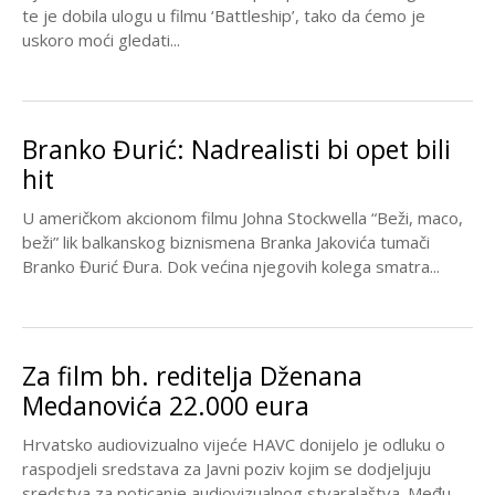
te je dobila ulogu u filmu ‘Battleship’, tako da ćemo je
uskoro moći gledati...
Branko Đurić: Nadrealisti bi opet bili
hit
U američkom akcionom filmu Johna Stockwella “Beži, maco,
beži” lik balkanskog biznismena Branka Jakovića tumači
Branko Đurić Đura. Dok većina njegovih kolega smatra...
Za film bh. reditelja Dženana
Medanovića 22.000 eura
Hrvatsko audiovizualno vijeće HAVC donijelo je odluku o
raspodjeli sredstava za Javni poziv kojim se dodjeljuju
sredstva za poticanje audiovizualnog stvaralaštva. Među