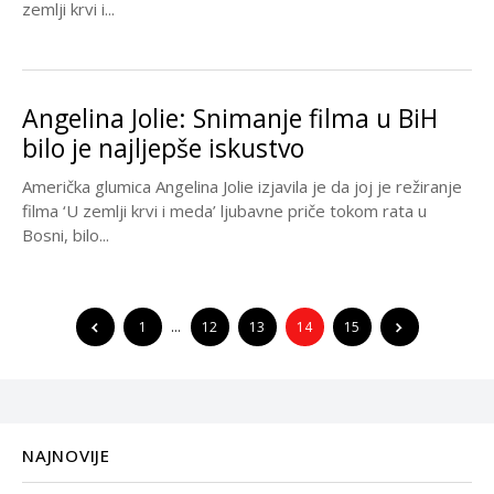
zemlji krvi i...
Angelina Jolie: Snimanje filma u BiH
bilo je najljepše iskustvo
Američka glumica Angelina Jolie izjavila je da joj je režiranje
filma ‘U zemlji krvi i meda’ ljubavne priče tokom rata u
Bosni, bilo...
1
…
12
13
14
15
NAJNOVIJE