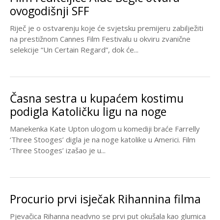
ovogodišnji SFF
Riječ je o ostvarenju koje će svjetsku premijeru zabilježiti
na prestižnom Cannes Film Festivalu u okviru zvanične
selekcije “Un Certain Regard”, dok će...
Časna sestra u kupaćem kostimu
podigla Katoličku ligu na noge
Manekenka Kate Upton ulogom u komediji braće Farrelly
‘Three Stooges’ digla je na noge katolike u Americi. Film
‘Three Stooges’ izašao je u...
Procurio prvi isječak Rihannina filma
Pjevačica Rihanna neadvno se prvi put okušala kao glumica