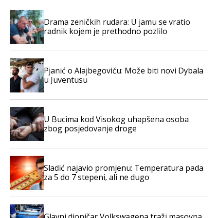
Drama zeničkih rudara: U jamu se vratio
radnik kojem je prethodno pozlilo
Pjanić o Alajbegoviću: Može biti novi Dybala
u Juventusu
U Bucima kod Visokog uhapšena osoba
zbog posjedovanje droge
Sladić najavio promjenu: Temperatura pada
za 5 do 7 stepeni, ali ne dugo
Glavni dioničar Volkswagena traži masovna