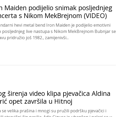
n Maiden podijelio snimak posljednjeg
ncerta s Nikom MekBrejnom (VIDEO)
endarni hevi metal bend Iron Maiden je podijelio emotivni
o posljednjeg live nastupa s Nikom MekBrejnom Bubnjar se
vu pridružio još 1982., zamijenivši...
g širenja video klipa pjevačica Aldina
rić opet završila u Hitnoj
 se velika prašina i mnogi su pružili podršku pjevačici i
li stravični čin nasilja. Adis Cigura je uhapšen i nalazi se u...