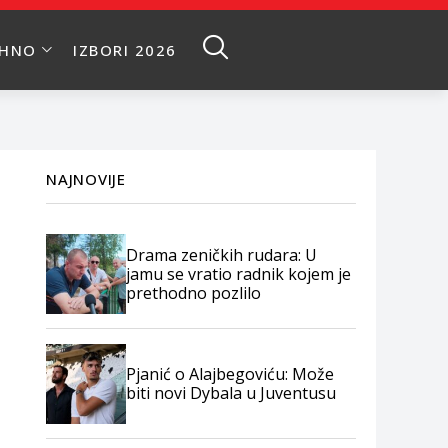
EHNO
IZBORI 2026
NAJNOVIJE
Drama zeničkih rudara: U
jamu se vratio radnik kojem je
prethodno pozlilo
Pjanić o Alajbegoviću: Može
biti novi Dybala u Juventusu