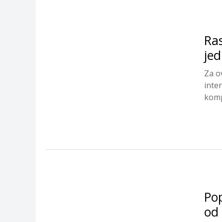
Ras
jed
Za o
inte
kompl
Pop
od