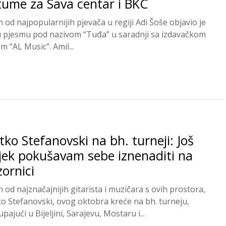
tume za Sava centar i BKC
n od najpopularnijih pjevača u regiji Adi Šoše objavio je
 pjesmu pod nazivom “Tuđa” u saradnji sa izdavačkom
m “AL Music”. Amil...
tko Stefanovski na bh. turneji: Još
jek pokušavam sebe iznenaditi na
ornici
n od najznačajnijih gitarista i muzičara s ovih prostora,
ko Stefanovski, ovog oktobra kreće na bh. turneju,
pajući u Bijeljini, Sarajevu, Mostaru i...