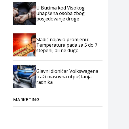
U Bucima kod Visokog
uhapšena osoba zbog
posjedovanje droge
Sladić najavio promjenu:
Temperatura pada za 5 do 7
stepeni, ali ne dugo
Glavni dioničar Volkswagena
traži masovna otpuštanja
radnika
MARKETING