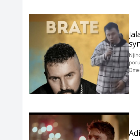
Jal
sy
Njih
poru
Omer
Adi