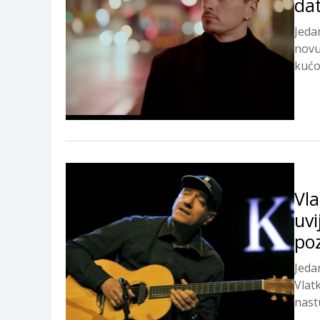
da
Jeda
novu
kućo
Vla
uvi
poz
Jeda
Vlat
nastu