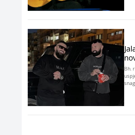
Jal
no
Bh. r
uspj
snage