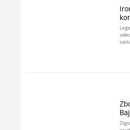
Iro
ko
​Leg
vide
sasta
Zbo
Baj
Digla
osudi