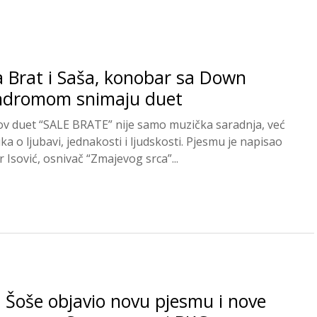
a Brat i Saša, konobar sa Down
ndromom snimaju duet
ov duet “SALE BRATE” nije samo muzička saradnja, već
ka o ljubavi, jednakosti i ljudskosti. Pjesmu je napisao
 Isović, osnivač “Zmajevog srca”...
 Šoše objavio novu pjesmu i nove