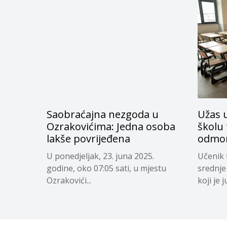
Saobraćajna nezgoda u
Užas 
Ozrakovićima: Jedna osoba
školu
lakše povrijeđena
odmor
U ponedjeljak, 23. juna 2025.
Učenik 
godine, oko 07:05 sati, u mjestu
srednje 
Ozrakovići...
koji je j