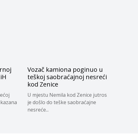
rnoj
Vozač kamiona poginuo u
BiH
teškoj saobraćajnoj nesreći
kod Zenice
jećoj
U mjestu Nemila kod Zenice jutros
zakazana
je došlo do teške saobraćajne
nesreće...