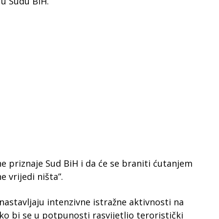
 u Sudu BiH.
e priznaje Sud BiH i da će se braniti ćutanjem
e vrijedi ništa”.
astavljaju intenzivne istražne aktivnosti na
o bi se u potpunosti rasvijetlio teroristički