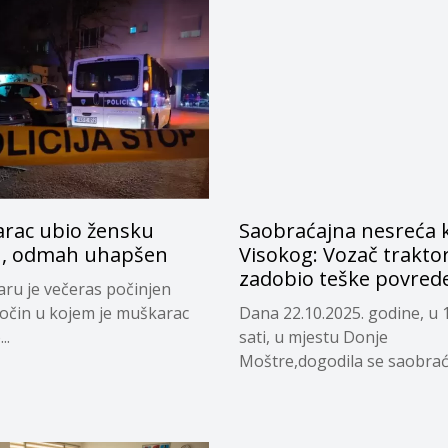
rac ubio žensku
Saobraćajna nesreća 
, odmah uhapšen
Visokog: Vozač trakto
zadobio teške povred
ru je večeras počinjen
ločin u kojem je muškarac
Dana 22.10.2025. godine, u 
..
sati, u mjestu Donje
Moštre,dogodila se saobraća