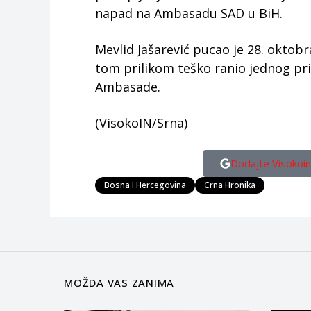
napad na Ambasadu SAD u BiH.
Mevlid Jašarević pucao je 28. oktob
tom prilikom teško ranio jednog pri
Ambasade.
(VisokoIN/Srna)
Dodajte Visokoin
Bosna I Hercegovina
Crna Hronika
MOŽDA VAS ZANIMA