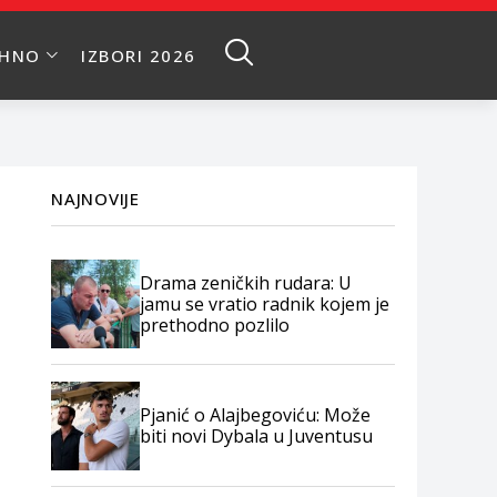
EHNO
IZBORI 2026
NAJNOVIJE
Drama zeničkih rudara: U
jamu se vratio radnik kojem je
prethodno pozlilo
Pjanić o Alajbegoviću: Može
biti novi Dybala u Juventusu