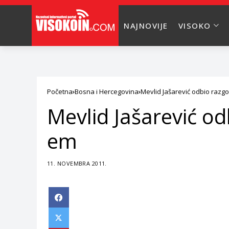
NAJNOVIJE
VISOKO
Početna
Bosna i Hercegovina
Mevlid Jašarević odbio razg
Mevlid Jašarević od
em
11. NOVEMBRA 2011.