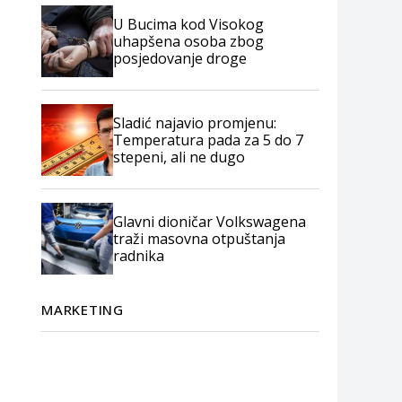
U Bucima kod Visokog
uhapšena osoba zbog
posjedovanje droge
Sladić najavio promjenu:
Temperatura pada za 5 do 7
stepeni, ali ne dugo
Glavni dioničar Volkswagena
traži masovna otpuštanja
radnika
MARKETING