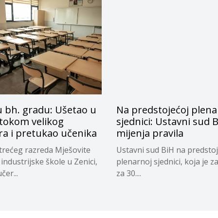
u bh. gradu: Ušetao u
Na predstojećoj plena
 tokom velikog
sjednici: Ustavni sud 
a i pretukao učenika
mijenja pravila
trećeg razreda Mješovite
Ustavni sud BiH na predsto
industrijske škole u Zenici,
plenarnoj sjednici, koja je 
učer...
za 30....