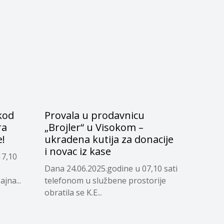
kod
Provala u prodavnicu
ra
„Brojler“ u Visokom –
e!
ukradena kutija za donacije
i novac iz kase
17,10
Dana 24.06.2025.godine u 07,10 sati
jna...
telefonom u službene prostorije
obratila se K.E...