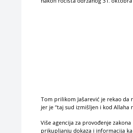
nakon ročišta održanog 31. oktobra
Tom prilikom Jašarević je rekao da n
jer je “taj sud izmišljen i kod Allaha n
Više agencija za provođenje zakona n
prikupljanju dokaza i informacija kak