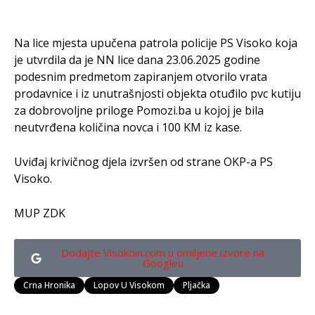
Na lice mjesta upučena patrola policije PS Visoko koja
je utvrdila da je NN lice dana 23.06.2025 godine
podesnim predmetom zapiranjem otvorilo vrata
prodavnice i iz unutrašnjosti objekta otuđilo pvc kutiju
za dobrovoljne priloge Pomozi.ba u kojoj je bila
neutvrđena količina novca i 100 KM iz kase.
Uviđaj krivičnog djela izvršen od strane OKP-a PS
Visoko.
MUP ZDK
Dodajte Visokoin.com u omiljene izvore na
Googleu
Crna Hronika
Lopov U Visokom
Pljačka