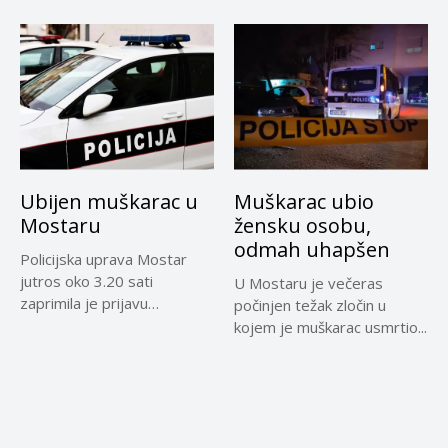
Ubijen muškarac u
Muškarac ubio
Mostaru
žensku osobu,
odmah uhapšen
Policijska uprava Mostar
jutros oko 3.20 sati
U Mostaru je večeras
zaprimila je prijavu
počinjen težak zločin u
djelatnika Hitne...
kojem je muškarac usmrtio...