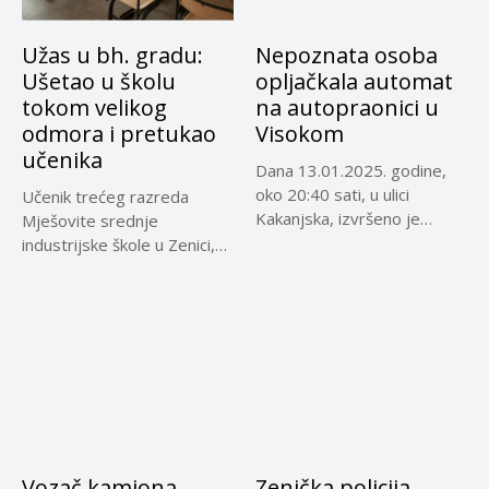
Užas u bh. gradu:
Nepoznata osoba
Ušetao u školu
opljačkala automat
tokom velikog
na autopraonici u
odmora i pretukao
Visokom
učenika
Dana 13.01.2025. godine,
oko 20:40 sati, u ulici
Učenik trećeg razreda
Kakanjska, izvršeno je
Mješovite srednje
krivično...
industrijske škole u Zenici,
koji je jučer...
Vozač kamiona
Zenička policija