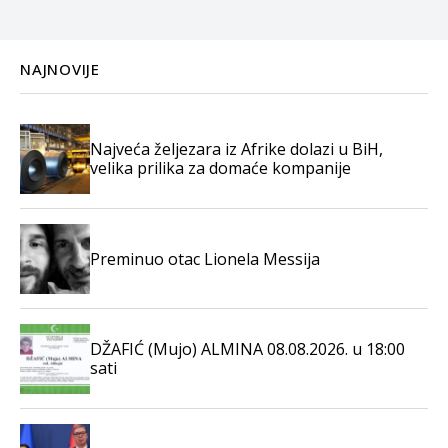
NAJNOVIJE
Najveća željezara iz Afrike dolazi u BiH,
velika prilika za domaće kompanije
Preminuo otac Lionela Messija
DŽAFIĆ (Mujo) ALMINA 08.08.2026. u 18:00
sati