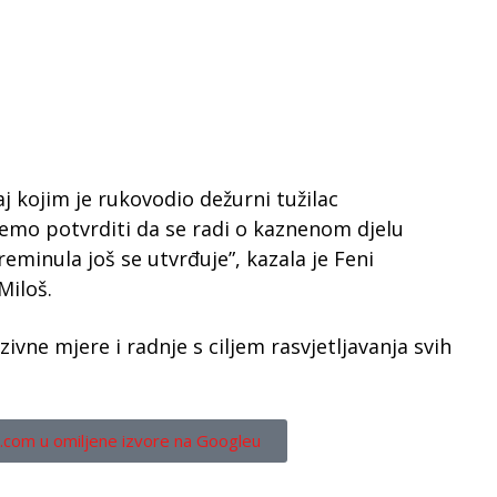
j kojim je rukovodio dežurni tužilac
emo potvrditi da se radi o kaznenom djelu
preminula još se utvrđuje”, kazala je Feni
Miloš.
ivne mjere i radnje s ciljem rasvjetljavanja svih
.com u omiljene izvore na Googleu