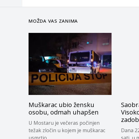
MOŽDA VAS ZANIMA
Muškarac ubio žensku
Saobr
osobu, odmah uhapšen
Visoko
zadob
U Mostaru je večeras počinjen
težak zločin u kojem je muškarac
Dana 22
usmrtio...
sati, u