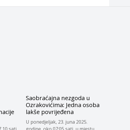
Saobraćajna nezgoda u
Ozrakovićima: Jedna osoba
nacije
lakše povrijeđena
U ponedjeljak, 23. juna 2025.
,10 sati
godine, oko 07:05 sati, u mjestu