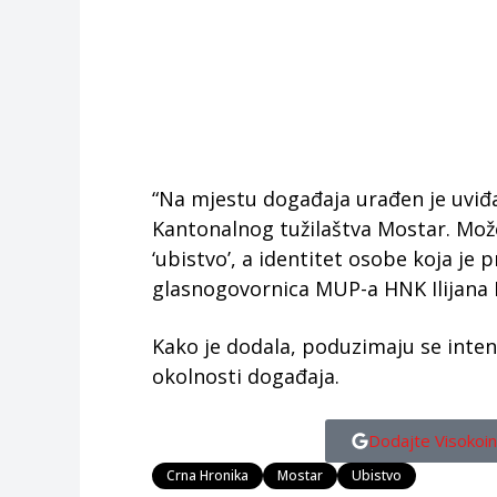
“Na mjestu događaja urađen je uviđa
Kantonalnog tužilaštva Mostar. Mož
‘ubistvo’, a identitet osobe koja je 
glasnogovornica MUP-a HNK Ilijana 
Kako je dodala, poduzimaju se intenz
okolnosti događaja.
Dodajte Visokoin
Crna Hronika
Mostar
Ubistvo