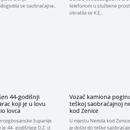
dogodila se saobraćajna...
telefonom u službene prost
obratila se K.E...
en 44-godišnji
Vozač kamiona pogin
ac koji je u lovu
teškoj saobraćajnoj n
io lovca
kod Zenice
rcegbosanske županije
U mjestu Nemila kod Zenice
je 44- godišnjeg D.Z. iz
je došlo do teške saobraćaj