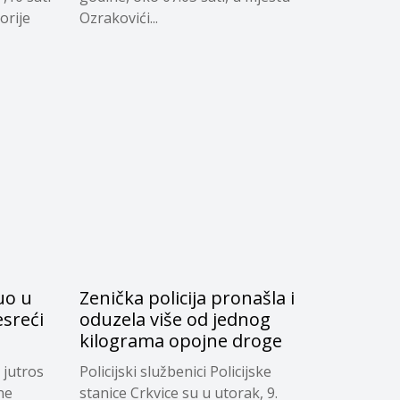
orije
Ozrakovići...
uo u
Zenička policija pronašla i
esreći
oduzela više od jednog
kilograma opojne droge
 jutros
Policijski službenici Policijske
ne
stanice Crkvice su u utorak, 9.