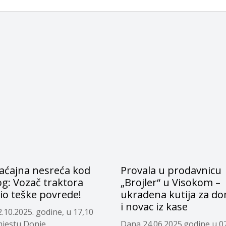
aćajna nesreća kod
Provala u prodavnicu
g: Vozač traktora
„Brojler“ u Visokom –
io teške povrede!
ukradena kutija za do
i novac iz kase
.10.2025. godine, u 17,10
 mjestu Donje
Dana 24.06.2025.godine u 07