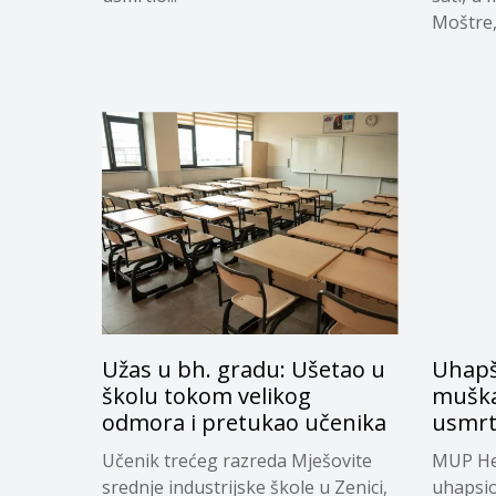
Moštre,
Užas u bh. gradu: Ušetao u
Uhapš
školu tokom velikog
muškar
odmora i pretukao učenika
usmrt
Učenik trećeg razreda Mješovite
MUP He
srednje industrijske škole u Zenici,
uhapsio 