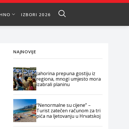
EHNO
IZBORI 2026
NAJNOVIJE
Jahorina prepuna gostiju iz
regiona, mnogi umjesto mora
izabrali planinu
“Nenormalne su cijene” –
Turist zatečen računom za tri
pića na ljetovanju u Hrvatskoj