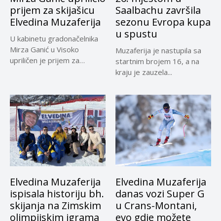
prijem za skijašicu
Saalbachu završila
Elvedina Muzaferija
sezonu Evropa kupa
u spustu
U kabinetu gradonačelnika
Mirza Ganić u Visoko
Muzaferija je nastupila sa
upriličen je prijem za
startnim brojem 16, a na
najbolju...
kraju je zauzela...
Elvedina Muzaferija
Elvedina Muzaferija
ispisala historiju bh.
danas vozi Super G
skijanja na Zimskim
u Crans-Montani,
olimpijskim igrama
evo gdje možete