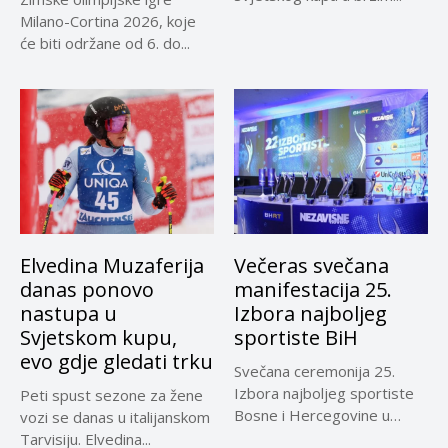
Milano-Cortina 2026, koje
će biti održane od 6. do...
Elvedina Muzaferija
Večeras svečana
danas ponovo
manifestacija 25.
nastupa u
Izbora najboljeg
Svjetskom kupu,
sportiste BiH
evo gdje gledati trku
Svečana ceremonija 25.
Izbora najboljeg sportiste
Peti spust sezone za žene
Bosne i Hercegovine u
vozi se danas u italijanskom
organizaciji “Nezavisnih...
Tarvisiju. Elvedina...