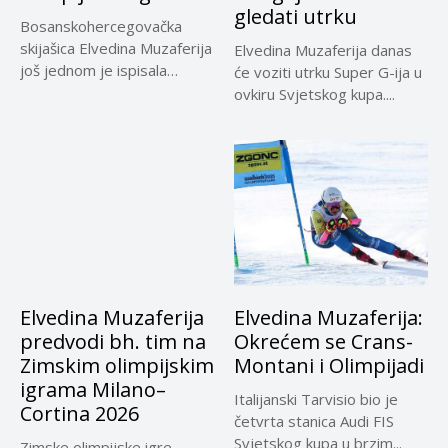
gledati utrku
Bosanskohercegovačka
skijašica Elvedina Muzaferija
Elvedina Muzaferija danas
još jednom je ispisala
će voziti utrku Super G-ija u
historiju bh. alpskog
ovkiru Svjetskog kupa....
skijanja,...
Elvedina Muzaferija
Elvedina Muzaferija:
predvodi bh. tim na
Okrećem se Crans-
Zimskim olimpijskim
Montani i Olimpijadi
igrama Milano–
Italijanski Tarvisio bio je
Cortina 2026
četvrta stanica Audi FIS
Svjetskog kupa u brzim...
Zimske olimpijske igre