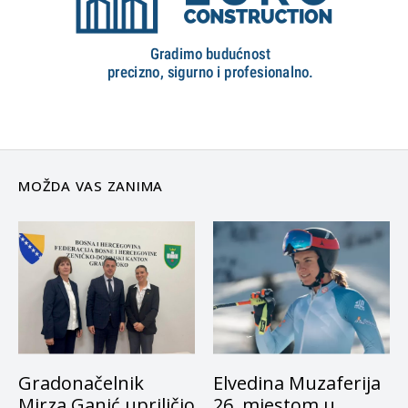
MOŽDA VAS ZANIMA
Gradonačelnik
Elvedina Muzaferija
Mirza Ganić upriličio
26. mjestom u