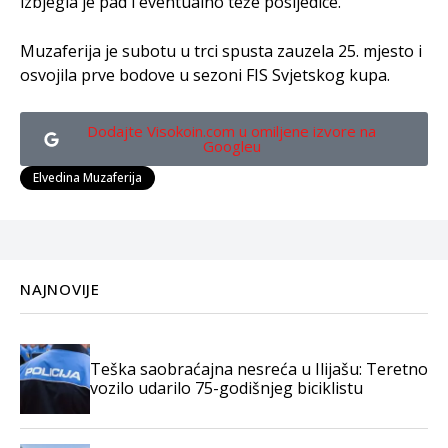
izbjegla je pad i eventualno teže posljedice.
Muzaferija je subotu u trci spusta zauzela 25. mjesto i
osvojila prve bodove u sezoni FIS Svjetskog kupa.
Dodajte Visokoin.com u omiljene izvore na
Googleu
Elvedina Muzaferija
NAJNOVIJE
Teška saobraćajna nesreća u Ilijašu: Teretno
vozilo udarilo 75-godišnjeg biciklistu