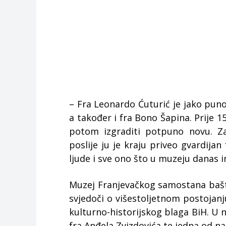
– Fra Leonardo Ćuturić je jako pun
a također i fra Bono Šapina. Prije 1
potom izgraditi potpuno novu. Zav
poslije ju je kraju priveo gvardijan
ljude i sve ono što u muzeju danas i
Muzej Franjevačkog samostana bašti
svjedoči o višestoljetnom postojanju
kulturno-historijskog blaga BiH. U n
fra Anđela Zvizdovića te jedna od na