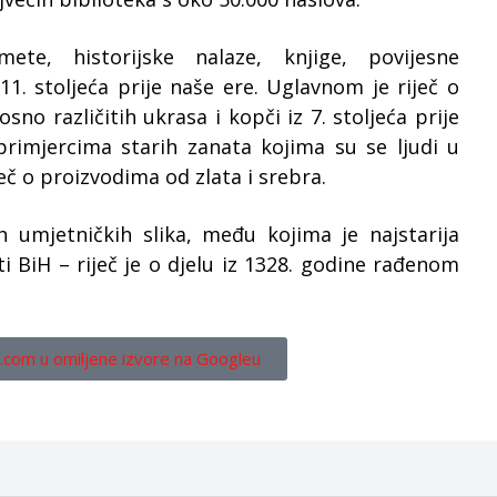
ete, historijske nalaze, knjige, povijesne
11. stoljeća prije naše ere. Uglavnom je riječ o
nosno različitih ukrasa i kopči iz 7. stoljeća prije
primjercima starih zanata kojima su se ljudi u
ječ o proizvodima od zlata i srebra.
ih umjetničkih slika, među kojima je najstarija
ti BiH – riječ je o djelu iz 1328. godine rađenom
.com u omiljene izvore na Googleu