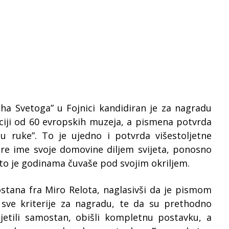
a Svetoga” u Fojnici kandidiran je za nagradu
ciji od 60 evropskih muzeja, a pismena potvrda
 u ruke”. To je ujedno i potvrda višestoljetne
šire ime svoje domovine diljem svijeta, ponosno
što je godinama čuvaše pod svojim okriljem.
stana fra Miro Relota, naglasivši da je pismom
sve kriterije za nagradu, te da su prethodno
osjetili samostan, obišli kompletnu postavku, a