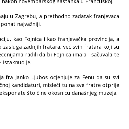
li nakon novembarskog sastanka u Francuskoj.
maju u Zagrebu, a prethodno zadatak franjevaca
ponat najvažniji.
ju, kao Fojnica i kao franjevačka provincija, a
zasluga zadnjih fratara, već svih fratara koji su
enijama radili da bi Fojnica imala i sačuvala te
 istaknuo je.
 fra Janko Ljubos ocjenjuje za Fenu da su svi
oj kandidaturi, misleći tu na sve fratre otprije
e eksponate što čine okosnicu današnjeg muzeja.