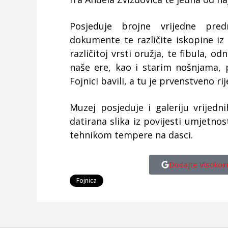
Posjeduje brojne vrijedne predm
dokumente te različite iskopine iz 
različitoj vrsti oružja, te fibula, od
naše ere, kao i starim nošnjama, 
Fojnici bavili, a tu je prvenstveno ri
Muzej posjeduje i galeriju vrijedn
datirana slika iz povijesti umjetnos
tehnikom tempere na dasci.
Dodajte Visokoin
Fojnica