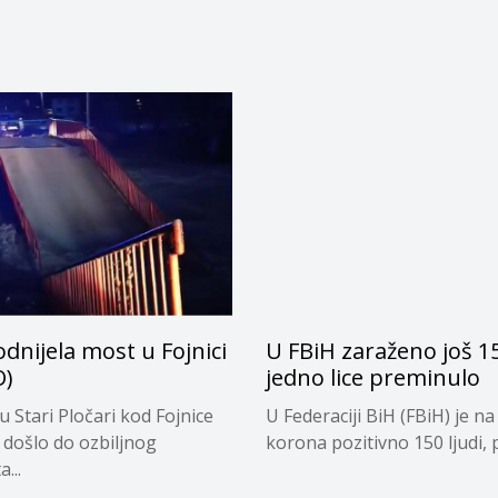
dnijela most u Fojnici
U FBiH zaraženo još 1
O)
jedno lice preminulo
u Stari Pločari kod Fojnice
U Federaciji BiH (FBiH) je na
e došlo do ozbiljnog
korona pozitivno 150 ljudi, p
...