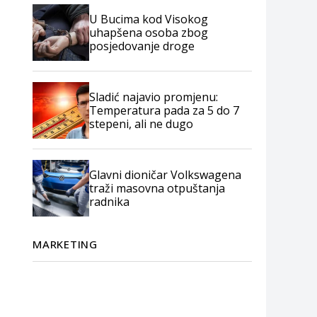
U Bucima kod Visokog
uhapšena osoba zbog
posjedovanje droge
Sladić najavio promjenu:
Temperatura pada za 5 do 7
stepeni, ali ne dugo
Glavni dioničar Volkswagena
traži masovna otpuštanja
radnika
MARKETING