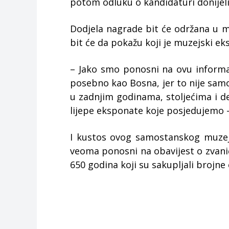
potom odluku o kandidaturi donije
Dodjela nagrade bit će održana u 
bit će da pokažu koji je muzejski eks
– Jako smo ponosni na ovu informaci
posebno kao Bosna, jer to nije samo 
u zadnjim godinama, stoljećima i dec
lijepe eksponate koje posjedujemo –
I kustos ovog samostanskog muzeja
veoma ponosni na obavijest o zvaničn
650 godina koji su sakupljali brojn