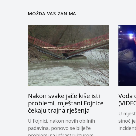
MOŽDA VAS ZANIMA
Nakon svake jače kiše isti
Voda o
problemi, mještani Fojnice
(VIDE
čekaju trajna rješenja
U mjest
U Fojnici, nakon novih obilnih
sinoć j
padavina, ponovo se bilježe
incidenta
problemi sa infrastrukturom....