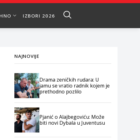
EHNO
IZBORI 2026
NAJNOVIJE
Drama zeničkih rudara: U
jamu se vratio radnik kojem je
prethodno pozlilo
Pjanić o Alajbegoviću: Može
biti novi Dybala u Juventusu