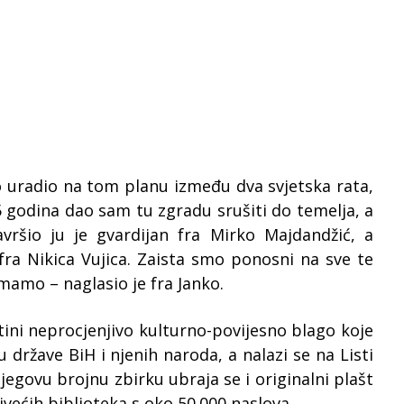
o uradio na tom planu između dva svjetska rata,
5 godina dao sam tu zgradu srušiti do temelja, a
ršio ju je gvardijan fra Mirko Majdandžić, a
 fra Nikica Vujica. Zaista smo ponosni na sve te
mamo – naglasio je fra Janko.
ni neprocjenjivo kulturno-povijesno blago koje
 države BiH i njenih naroda, a nalazi se na Listi
jegovu brojnu zbirku ubraja se i originalni plašt
jvećih biblioteka s oko 50.000 naslova.