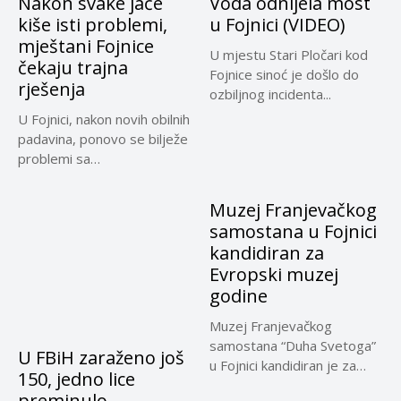
Nakon svake jače
Voda odnijela most
kiše isti problemi,
u Fojnici (VIDEO)
mještani Fojnice
U mjestu Stari Pločari kod
čekaju trajna
Fojnice sinoć je došlo do
rješenja
ozbiljnog incidenta...
U Fojnici, nakon novih obilnih
padavina, ponovo se bilježe
problemi sa
infrastrukturom....
Muzej Franjevačkog
samostana u Fojnici
kandidiran za
Evropski muzej
godine
Muzej Franjevačkog
samostana “Duha Svetoga”
U FBiH zaraženo još
u Fojnici kandidiran je za
150, jedno lice
nagradu Evropski...
preminulo