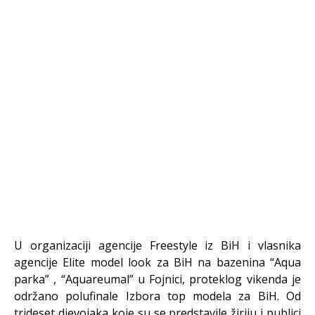
U organizaciji agencije Freestyle iz BiH i vlasnika
agencije Elite model look za BiH na bazenina “Aqua
parka” , “Aquareumal” u Fojnici, proteklog vikenda je
održano polufinale Izbora top modela za BiH. Od
trideset djevojaka koje su se predstavile žiriju i publici