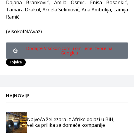
Dajana Branković, Amila Osmić, Enisa Bosankić,
Tamara Drakul, Arnela Selimović, Ana Ambulija, Lamija
Ramić.
(VisokoIN/Avaz)
Dodajte Visokoin.com u omiljene izvore na
Googleu
Fojnica
NAJNOVIJE
Najveća željezara iz Afrike dolazi u BiH,
velika prilika za domaće kompanije