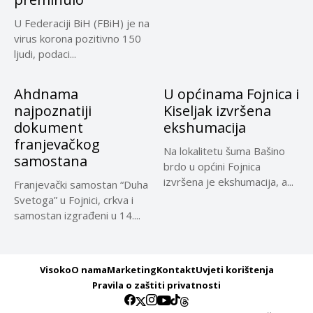
U Federaciji BiH (FBiH) je na
virus korona pozitivno 150
ljudi, podaci...
Ahdnama
U općinama Fojnica i
najpoznatiji
Kiseljak izvršena
dokument
ekshumacija
franjevačkog
Na lokalitetu šuma Bašino
samostana
brdo u općini Fojnica
izvršena je ekshumacija, a...
Franjevački samostan “Duha
Svetoga” u Fojnici, crkva i
samostan izgrađeni u 14....
Visoko
O nama
Marketing
Kontakt
Uvjeti korištenja
Pravila o zaštiti privatnosti