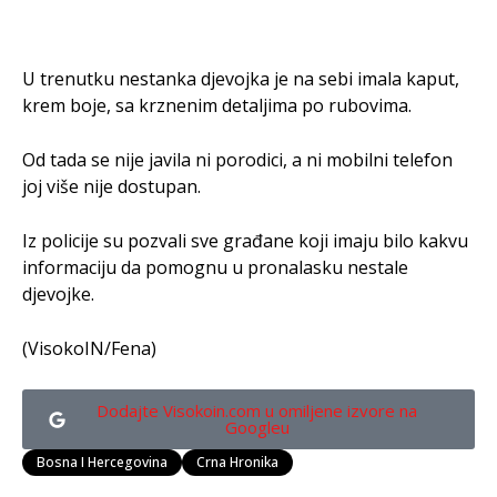
U trenutku nestanka djevojka je na sebi imala kaput,
krem boje, sa krznenim detaljima po rubovima.
Od tada se nije javila ni porodici, a ni mobilni telefon
joj više nije dostupan.
Iz policije su pozvali sve građane koji imaju bilo kakvu
informaciju da pomognu u pronalasku nestale
djevojke.
(VisokoIN/Fena)
Dodajte Visokoin.com u omiljene izvore na
Googleu
Bosna I Hercegovina
Crna Hronika