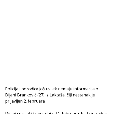
Policija i porodica još uvijek nemaju informacija o
Dijani Branković (27) iz Laktaša, čiji nestanak je
prijavljen 2. februara.
Dijani se svaki trag gubi od 1. februara, kada je zadnji