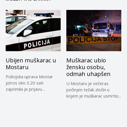
Ubijen muškarac u
Muškarac ubio
Mostaru
žensku osobu,
odmah uhapšen
Policijska uprava Mostar
jutros oko 3.20 sati
U Mostaru je večeras
zaprimila je prijavu
počinjen težak zločin u
djelatnika Hitne...
kojem je muškarac usmrtio...