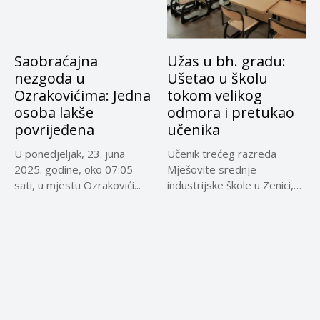
Saobraćajna
Užas u bh. gradu:
nezgoda u
Ušetao u školu
Ozrakovićima: Jedna
tokom velikog
osoba lakše
odmora i pretukao
povrijeđena
učenika
U ponedjeljak, 23. juna
Učenik trećeg razreda
2025. godine, oko 07:05
Mješovite srednje
sati, u mjestu Ozrakovići...
industrijske škole u Zenici,
koji je jučer...