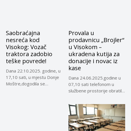
Saobraćajna
Provala u
nesreća kod
prodavnicu „Brojler“
Visokog: Vozač
u Visokom –
traktora zadobio
ukradena kutija za
teške povrede!
donacije i novac iz
kase
Dana 22.10.2025. godine, u
17,10 sati, u mjestu Donje
Dana 24.06.2025.godine u
Moštre,dogodila se
07,10 sati telefonom u
saobraćajna...
službene prostorije obratila
se K.E...