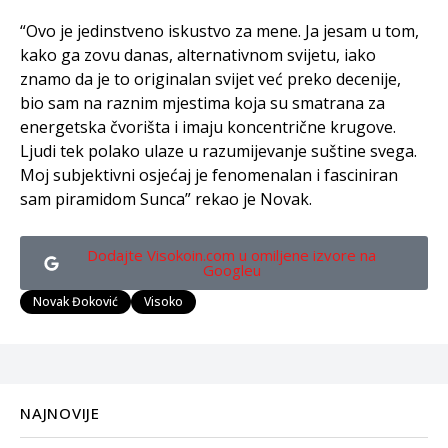
“Ovo je jedinstveno iskustvo za mene. Ja jesam u tom,
kako ga zovu danas, alternativnom svijetu, iako
znamo da je to originalan svijet već preko decenije,
bio sam na raznim mjestima koja su smatrana za
energetska čvorišta i imaju koncentrične krugove.
Ljudi tek polako ulaze u razumijevanje suštine svega.
Moj subjektivni osjećaj je fenomenalan i fasciniran
sam piramidom Sunca” rekao je Novak.
Dodajte Visokoin.com u omiljene izvore na
Googleu
Novak Đoković
Visoko
NAJNOVIJE