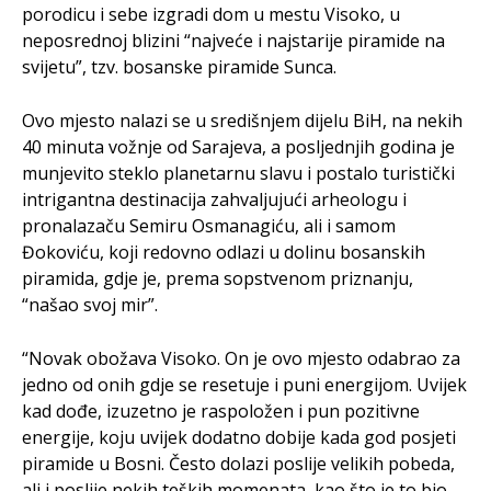
porodicu i sebe izgradi dom u mestu Visoko, u
neposrednoj blizini “najveće i najstarije piramide na
svijetu”, tzv. bosanske piramide Sunca.
Ovo mjesto nalazi se u središnjem dijelu BiH, na nekih
40 minuta vožnje od Sarajeva, a posljednjih godina je
munjevito steklo planetarnu slavu i postalo turistički
intrigantna destinacija zahvaljujući arheologu i
pronalazaču Semiru Osmanagiću, ali i samom
Đokoviću, koji redovno odlazi u dolinu bosanskih
piramida, gdje je, prema sopstvenom priznanju,
“našao svoj mir”.
“Novak obožava Visoko. On je ovo mjesto odabrao za
jedno od onih gdje se resetuje i puni energijom. Uvijek
kad dođe, izuzetno je raspoložen i pun pozitivne
energije, koju uvijek dodatno dobije kada god posjeti
piramide u Bosni. Često dolazi poslije velikih pobeda,
ali i poslije nekih teških momenata, kao što je to bio