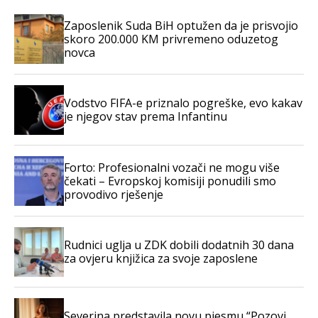
Zaposlenik Suda BiH optužen da je prisvojio
skoro 200.000 KM privremeno oduzetog
novca
Vodstvo FIFA-e priznalo pogreške, evo kakav
je njegov stav prema Infantinu
Forto: Profesionalni vozači ne mogu više
čekati – Evropskoj komisiji ponudili smo
provodivo rješenje
Rudnici uglja u ZDK dobili dodatnih 30 dana
za ovjeru knjižica za svoje zaposlene
Severina predstavila novu pjesmu “Pozovi