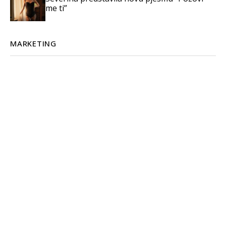
me ti”
MARKETING