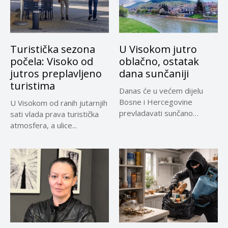
Turistička sezona
U Visokom jutro
počela: Visoko od
oblačno, ostatak
jutros preplavljeno
dana sunčaniji
turistima
Danas će u većem dijelu
Bosne i Hercegovine
U Visokom od ranih jutarnjih
prevladavati sunčano
sati vlada prava turistička
vrijeme uz...
atmosfera, a ulice...