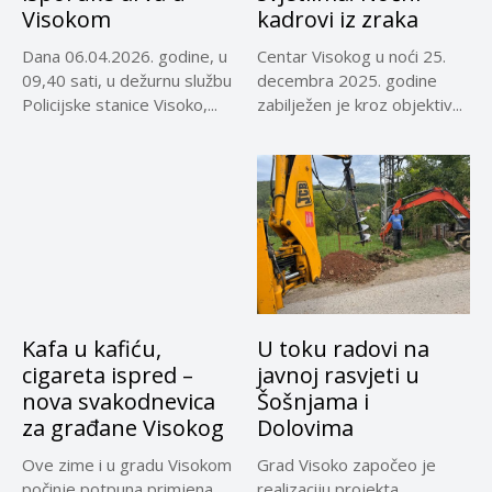
Visokom
kadrovi iz zraka
Dana 06.04.2026. godine, u
Centar Visokog u noći 25.
09,40 sati, u dežurnu službu
decembra 2025. godine
Policijske stanice Visoko,...
zabilježen je kroz objektiv...
Kafa u kafiću,
U toku radovi na
cigareta ispred –
javnoj rasvjeti u
nova svakodnevica
Šošnjama i
za građane Visokog
Dolovima
Ove zime i u gradu Visokom
Grad Visoko započeo je
počinje potpuna primjena
realizaciju projekta