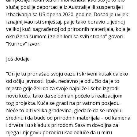
slučaj poslije deportacije iz Australije ili suspenzije i
izbacivanja sa US opena 2020. godine. Dosad je uvijek
iznajmljivao isti smještaj, pa je tako boravio u jednoj
velikoj kući sagrađenoj od prirodnih materijala, koja je
okružena šumom i zelenilom sa svih strana” govori
“Kurirov” izvor.
Još dodaje:
“On je tu pronašao svoju oazu i skriveni kutak daleko
od očiju javnosti. Ipak, nedavno je odlučio da je to
mjesto gdje želi da za svoje najbliže i sebe izgradi
novu kuću, tako da se odmah počelo s realizacijom
tog projekta. Kuća se gradi na privatnom posjedu.
Neće to biti velika građevina, gledaće da se utopi u
sredinu i da bude od prirodnih materijala – od kamena
i drveta i u skladu s prirodom. Sasvim dovoljna za
njega i njegovu porodicu kad odluče da u miru