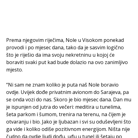
Prema njegovim riječima, Nole u Visokom ponekad
provodi i po mjesec dana, tako da je sasvim logično
što je riješio da ima svoju nekretninu u kojoj će
boraviti svaki put kad bude dolazio na ovo zanimljivo
mjesto.
“Ni sam ne znam koliko je puta naš Nole boravio
ovdje. Uvijek dođe privatnim avionom do Sarajeva, pa
se onda vozi do nas. Skoro je bio mjesec dana. Dan mu
je ispunjen od jutra do večeri: meditira u tunelima,
šeta parkom i šumom, trenira na terenu, na čijem je
otvaranju i bio. Jako je ljubazan i svi su oduševljeni što
ga vide i koliko odiše pozitivnom energijom. Ništa nije
čudno da ovdje ljudi dođu, uđu u tunel ili šetaju po