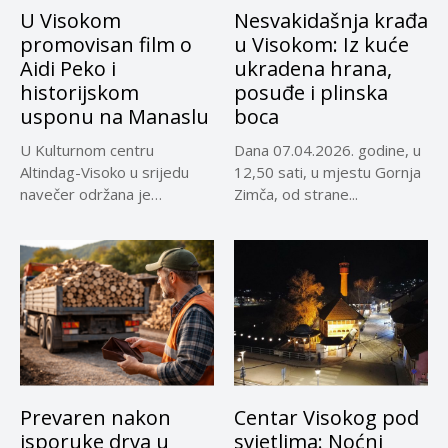
U Visokom
Nesvakidašnja krađa
promovisan film o
u Visokom: Iz kuće
Aidi Peko i
ukradena hrana,
historijskom
posuđe i plinska
usponu na Manaslu
boca
U Kulturnom centru
Dana 07.04.2026. godine, u
Altindag-Visoko u srijedu
12,50 sati, u mjestu Gornja
navečer održana je
Zimča, od strane...
promocija dokumentarnog
filma...
Prevaren nakon
Centar Visokog pod
isporuke drva u
svjetlima: Noćni