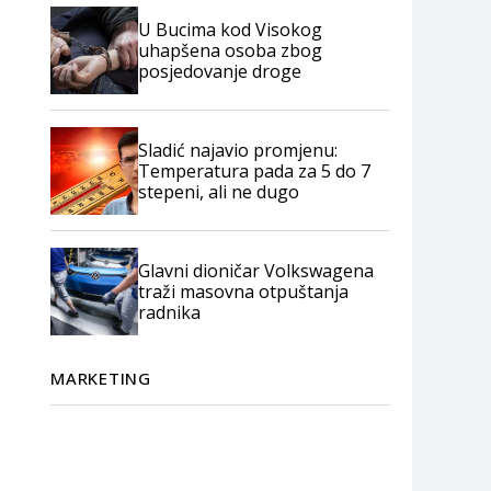
U Bucima kod Visokog
uhapšena osoba zbog
posjedovanje droge
Sladić najavio promjenu:
Temperatura pada za 5 do 7
stepeni, ali ne dugo
Glavni dioničar Volkswagena
traži masovna otpuštanja
radnika
MARKETING