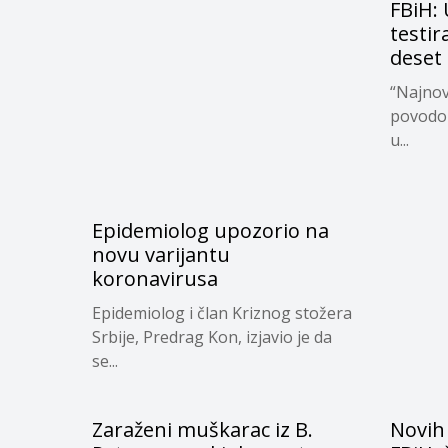
FBiH:
testir
deset 
“Najnovi
povodom
u...
Epidemiolog upozorio na
novu varijantu
koronavirusa
Epidemiolog i član Kriznog stožera
Srbije, Predrag Kon, izjavio je da
se...
Zaraženi muškarac iz B.
Novih 