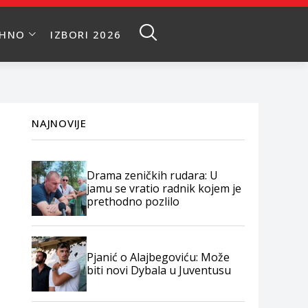
EHNO
IZBORI 2026
NAJNOVIJE
Drama zeničkih rudara: U
jamu se vratio radnik kojem je
prethodno pozlilo
Pjanić o Alajbegoviću: Može
biti novi Dybala u Juventusu