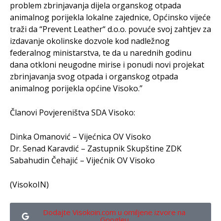
problem zbrinjavanja dijela organskog otpada
animalnog porijekla lokalne zajednice, Općinsko vijeće
traži da “Prevent Leather“ d.o.o. povuće svoj zahtjev za
izdavanje okolinske dozvole kod nadležnog
federalnog ministarstva, te da u narednih godinu
dana otkloni neugodne mirise i ponudi novi projekat
zbrinjavanja svog otpada i organskog otpada
animalnog porijekla općine Visoko.”
Članovi Povjereništva SDA Visoko:
Dinka Omanović – Vijećnica OV Visoko
Dr. Senad Karavdić – Zastupnik Skupštine ZDK
Sabahudin Čehajić – Vijećnik OV Visoko
(VisokoIN)
Dodajte Visokoin.com u omiljene izvore na
Googleu