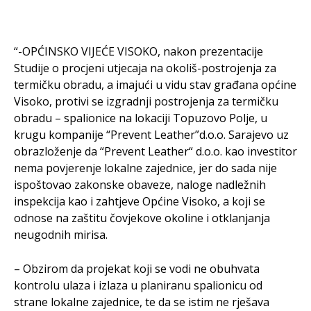
“-OPĆINSKO VIJEĆE VISOKO, nakon prezentacije
Studije o procjeni utjecaja na okoliš-postrojenja za
termičku obradu, a imajući u vidu stav građana općine
Visoko, protivi se izgradnji postrojenja za termičku
obradu – spalionice na lokaciji Topuzovo Polje, u
krugu kompanije “Prevent Leather”d.o.o. Sarajevo uz
obrazloženje da “Prevent Leather“ d.o.o. kao investitor
nema povjerenje lokalne zajednice, jer do sada nije
ispoštovao zakonske obaveze, naloge nadležnih
inspekcija kao i zahtjeve Općine Visoko, a koji se
odnose na zaštitu čovjekove okoline i otklanjanja
neugodnih mirisa.
– Obzirom da projekat koji se vodi ne obuhvata
kontrolu ulaza i izlaza u planiranu spalionicu od
strane lokalne zajednice, te da se istim ne rješava