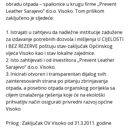
obradu otpada – spalionice u krugu firme „Prevent
Leather Sarajevo“ d.o.o. Visoko. Tom prilikom
zaključeno je sljedeće:
1. Istrajati u zahtjevu da nadležne institucije zadužene
za izdavanje potrebnih dozvola i mišljenja U CIJELOSTI
I BEZ REZERVE poštuju stav-zaključak Općinskog
vijeća Visoko kao i stav lokalne zajednice.
2. Isto zahtijevati i od investitora „Prevent Leather
Sarajevo“ d.o.o. Visoko.
3. Inicirati otvoren i transparentan dijalog svih
zainteresovanih strana po pitanju zbrinjavanja
otpada, a posebno otpada organskog porijekla sa
ciljem iznalaženja rješenja koje će na ekološki
prihvatljiv način osigurati privredni razvoj općine
Visoko.
Prilog : Zaključak OV Visoko od 31.3.2011. godine