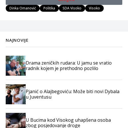
Dinka Omanović
Politika
SDA Visoko
Visoko
NAJNOVIJE
Drama zeničkih rudara: U jamu se vratio
radnik kojem je prethodno pozlilo
Pjanić o Alajbegoviću: Može biti novi Dybala
u Juventusu
U Bucima kod Visokog uhapšena osoba
zbog posjedovanje droge