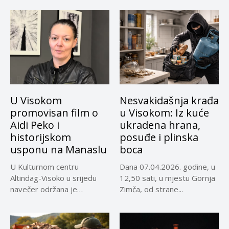
U Visokom
Nesvakidašnja krađa
promovisan film o
u Visokom: Iz kuće
Aidi Peko i
ukradena hrana,
historijskom
posuđe i plinska
usponu na Manaslu
boca
U Kulturnom centru
Dana 07.04.2026. godine, u
Altindag-Visoko u srijedu
12,50 sati, u mjestu Gornja
navečer održana je
Zimča, od strane...
promocija dokumentarnog
filma...