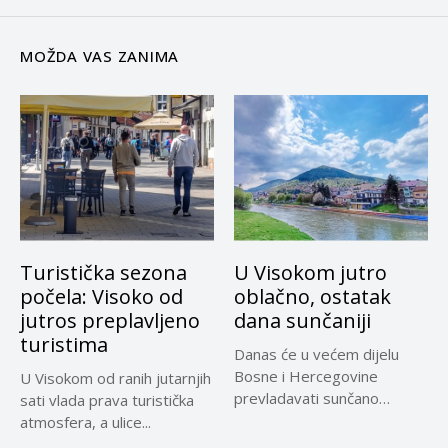
MOŽDA VAS ZANIMA
Turistička sezona
U Visokom jutro
počela: Visoko od
oblačno, ostatak
jutros preplavljeno
dana sunčaniji
turistima
Danas će u većem dijelu
Bosne i Hercegovine
U Visokom od ranih jutarnjih
prevladavati sunčano
sati vlada prava turistička
vrijeme uz...
atmosfera, a ulice...