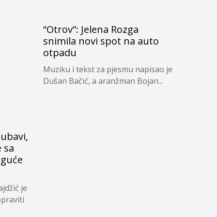
“Otrov”: Jelena Rozga
snimila novi spot na auto
otpadu
Muziku i tekst za pjesmu napisao je
Dušan Bačić, a aranžman Bojan...
jubavi,
e sa
oguće
jdžić je
praviti