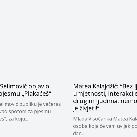
Selimović objavio
Matea Kalajdžić: “Bez l
pjesmu „Plakaćeš“
umjetnosti, interakcij
drugim ljudima, nem
elimović publiku je večeras
je živjeti!”
vao spotom za pjesmu
š”, za koju...
Mlada Visočanka Matea Kala
osoba koja će vam uvijek po
dan,...