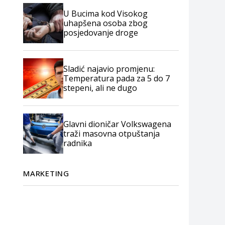
U Bucima kod Visokog
uhapšena osoba zbog
posjedovanje droge
Sladić najavio promjenu:
Temperatura pada za 5 do 7
stepeni, ali ne dugo
Glavni dioničar Volkswagena
traži masovna otpuštanja
radnika
MARKETING