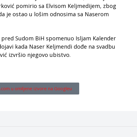
urković pomirio sa Elvisom Keljmedijem, zbog
i da je ostao u lošim odnosima sa Naserom
ju pred Sudom BiH spomenuo Isljam Kalender
 dojavi kada Naser Keljmendi dođe na svadbu
vić izvršio njegovo ubistvo.
.com u omiljene izvore na Googleu