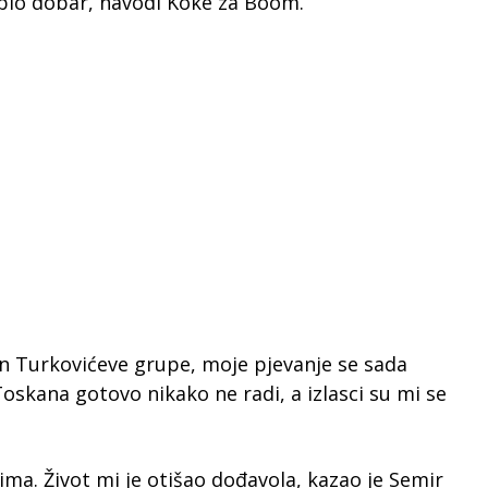
 bio dobar, navodi Koke za Boom.
n Turkovićeve grupe, moje pjevanje se sada
oskana gotovo nikako ne radi, a izlasci su mi se
ima. Život mi je otišao dođavola, kazao je Semir