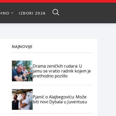
EHNO
IZBORI 2026
NAJNOVIJE
Drama zeničkih rudara: U
jamu se vratio radnik kojem je
prethodno pozlilo
Pjanić o Alajbegoviću: Može
biti novi Dybala u Juventusu