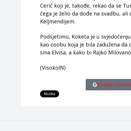
Cerić koji je, takođe, rekao da se T
čega je želio da dođe na svadbu, al
Keljmendijem.
Podsjetimo, Koketa je u svjedočen
kao osobu koja je bila zadužena da
sina Elvisa, a kako bi Rajko Milovano
(VisokoIN)
Dodajte Visokoin
Muzika