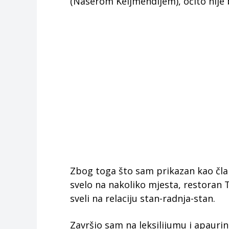
(Naserom Keljmendijem), očito nije
Zbog toga što sam prikazan kao čla
svelo na nakoliko mjesta, restoran T
sveli na relaciju stan-radnja-stan.
Završio sam na leksilijumu i apaurin