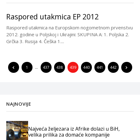
Raspored utakmica EP 2012
Raspored utakmica na Europskom nogometnom prvenstvu
2012. godine u Poljskoj i Ukrajini: SKUPINA A: 1. Poljska 2.
Grčka 3. Rusija 4. Češka 1....
1
…
437
438
439
440
441
442
NAJNOVIJE
Najveća željezara iz Afrike dolazi u BiH,
velika prilika za domaće kompanije