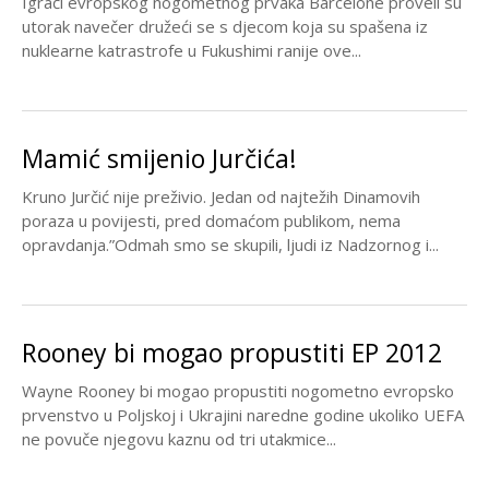
Igrači evropskog nogometnog prvaka Barcelone proveli su
utorak navečer družeći se s djecom koja su spašena iz
nuklearne katrastrofe u Fukushimi ranije ove...
Mamić smijenio Jurčića!
Kruno Jurčić nije preživio. Jedan od najtežih Dinamovih
poraza u povijesti, pred domaćom publikom, nema
opravdanja.”Odmah smo se skupili, ljudi iz Nadzornog i...
Rooney bi mogao propustiti EP 2012
Wayne Rooney bi mogao propustiti nogometno evropsko
prvenstvo u Poljskoj i Ukrajini naredne godine ukoliko UEFA
ne povuče njegovu kaznu od tri utakmice...