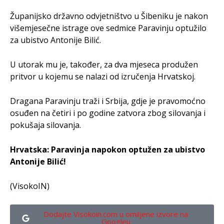
Županijsko državno odvjetništvo u Šibeniku je nakon
višemjesečne istrage ove sedmice Paravinju optužilo
za ubistvo Antonije Bilić.
U utorak mu je, također, za dva mjeseca produžen
pritvor u kojemu se nalazi od izručenja Hrvatskoj.
Dragana Paravinju traži i Srbija, gdje je pravomoćno
osuđen na četiri i po godine zatvora zbog silovanja i
pokušaja silovanja.
Hrvatska: Paravinja napokon optužen za ubistvo
Antonije Bilić!
(VisokoIN)
Dodajte Visokoin.com u omiljene izvore na
Googleu