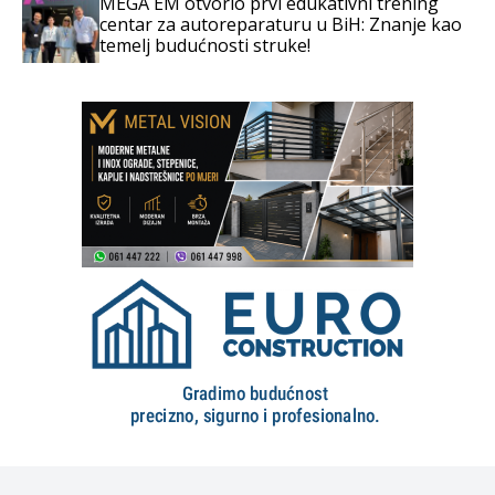
MEGA EM otvorio prvi edukativni trening
centar za autoreparaturu u BiH: Znanje kao
temelj budućnosti struke!