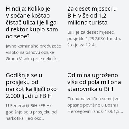
Hindija: Koliko je
Za deset mjeseci u
Visočane koštao
BiH više od 1,2
čistač ulica i je li ga
miliona turista
direktor kupio sam
BiH je za deset mjeseci
od sebe?
posjetilo 1.292.636 turista,
što je za 12,4...
Javno komunalno preduzeće
Visoko na osnovu odluke
Grada Visoko prije nekoliko
mjeseci...
Godišnje se u
Od mina ugroženo
prosjeku od
više od pola miliona
narkotika liječi oko
stanovnika u BiH
2.000 ljudi u FBiH
Trenutna veličina sumnjive
opasne površine u Bosni i
U Federaciji BiH /FBiH/
Hercegovini iznosi 1.061,32
godišnje se u prosjeku od
kilometara...
narkotika liječi oko...