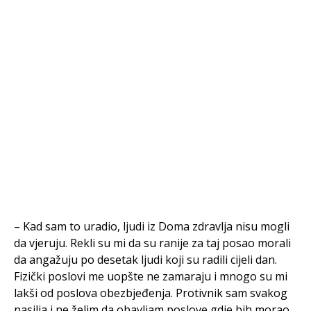
– Kad sam to uradio, ljudi iz Doma zdravlja nisu mogli
da vjeruju. Rekli su mi da su ranije za taj posao morali
da angažuju po desetak ljudi koji su radili cijeli dan.
Fizički poslovi me uopšte ne zamaraju i mnogo su mi
lakši od poslova obezbjeđenja. Protivnik sam svakog
nasilja i ne želim da obavljam poslove gdje bih morao