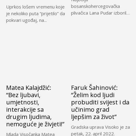
bosanskohercegovačka
Uprkos lošem vremenu koje
plivačica Lana Pudar izborila
je nekoliko puta “prijetilo” da
je finale u disciplini 50
pokvari ugođaj, na...
metara...
Matea Kalajdžić:
Faruk Šahinović:
“Bez ljubavi,
“Želim kod ljudi
umjetnosti,
probuditi svijest i da
interakcije sa
učinimo grad
drugim ljudima,
ljepšim za život”
nemoguće je živjeti!”
Gradska uprava Visoko je za
petak, 22. april 2022.
Mlada Visočanka Matea