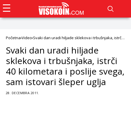
Početna
Video
Svaki dan uradi hiljade sklekova i trbušnjaka, istrči
40 kilometara i poslije svega, sam istovari šleper
Svaki dan uradi hiljade
uglja
sklekova i trbušnjaka, istrči
40 kilometara i poslije svega,
sam istovari šleper uglja
28. DECEMBRA 2011.