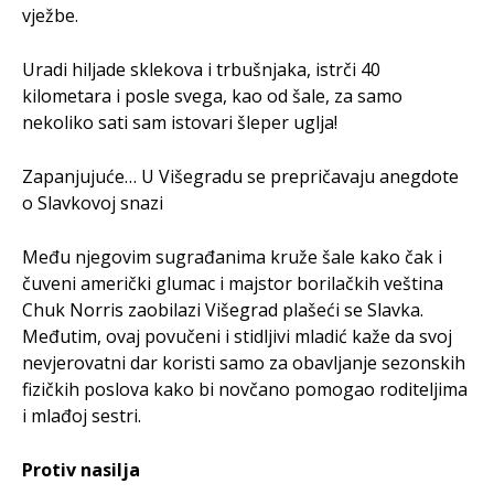
vježbe.
Uradi hiljade sklekova i trbušnjaka, istrči 40
kilometara i posle svega, kao od šale, za samo
nekoliko sati sam istovari šleper uglja!
Za­pa­nju­juće… U Vi­še­gra­du se pre­pri­ča­va­ju ane­g­do­te
o Sla­v­ko­voj snazi
Među njegovim sugrađanima kruže šale kako čak i
čuveni američki glumac i majstor borilačkih veština
Chuk Norris zaobilazi Višegrad plašeći se Slavka.
Međutim, ovaj povučeni i stidljivi mladić kaže da svoj
nevjerovatni dar koristi samo za obavljanje sezonskih
fizičkih poslova kako bi novčano pomogao roditeljima
i mlađoj sestri.
Protiv nasilja