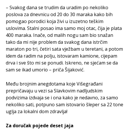
– Svakog dana se trudim da uradim po nekoliko
poslova za dnevnicu od 20 do 30 maraka kako bih
pomogao porodici koja živi u izuzetno teškim
uslovima. Stalni posao ima samo moj otac, čija je plata
400 maraka. Inače, od malih nogu sam bio snažan
tako da mi nije problem da svakog dana istrčim
maraton po tri, četiri sata vježbam u teretani, a potom
idem da radim na polju, istovaram kamione, cijepam
drva i sve što mi se ponudi. Iskreno, ne sjećam se da
sam se ikad umorio – priča Šijaković.
Među brojnim anegdotama koje Višegrađani
prepričavaju u vezi sa Slavkovim nadljudskim
podvizima izdvaja se i ona kako je nedavno, za samo
nekoliko sati, potpuno sam istovario šleper sa 22 tone
uglja za lokalni dom zdravlja!
Za doručak pojede deset jaja