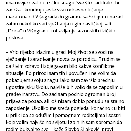
ima nevjerovatnu fizičku snagu. Sve što radi kako bi
zadržao kondiciju jeste svakodnevno trčanje
maratona od Višegrada do granice sa Srbijom i nazad,
zatim nekoliko sati vježbanja u gimnastičkoj sali
„Drina” u Višegradu i obavljanje sezonskih fizičkih
poslova.
– Vrlo rijetko izlazim u grad. Moj život se svodi na
vježbanje i zarađivanje novca za porodicu. Trudim se
da živim zdravo i izbjegavam bilo kakve konfliktne
situacije. Po prirodi sam tih i povučen i ne volim da
pokazujem svoju snagu. Iako sam završio srednju
ugostiteljsku školu, najviše bih volio da se zaposlim u
građevinarstvu. Do sad sam podnio ogroman broj
prijava za posao, ali još nisam dobio ponudu za stalno
zaposlenje. Ukoliko me sreća pogleda, konačno ću biti
u prilici da se odužim i pomognem roditeljima i sestri
koje volim najviše na svijetu i za njih sam spreman da
radim bukvalno sve – kaže Slavko Šijaković, pravi