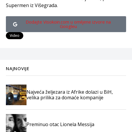
Supermen iz Višegrada.
Dodajte Visokoin.com u omiljene izvore na
Googleu
Video
NAJNOVIJE
Najveća željezara iz Afrike dolazi u BiH,
velika prilika za domaće kompanije
Preminuo otac Lionela Messija