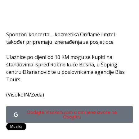
Sponzori koncerta – kozmetika Oriflame i m:tel
također pripremaju iznenađenja za posjetioce.
Ulaznice po cijeni od 10 KM mogu se kupiti na
štandovima ispred Robne kuće Bosna, u Šoping
centru Džananović te u poslovnicama agencije Biss
Tours.
(VisokoIN/Zeda)
Dodajte Visokoin.com u omiljene izvore na
Googleu
Muzika