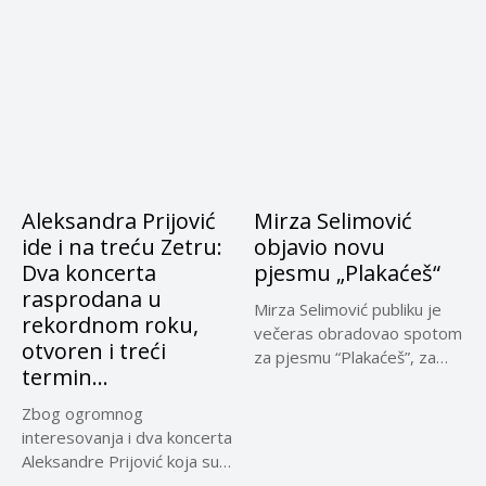
Aleksandra Prijović
Mirza Selimović
ide i na treću Zetru:
objavio novu
Dva koncerta
pjesmu „Plakaćeš“
rasprodana u
Mirza Selimović publiku je
rekordnom roku,
večeras obradovao spotom
otvoren i treći
za pjesmu “Plakaćeš”, za
termin…
koju...
Zbog ogromnog
interesovanja i dva koncerta
Aleksandre Prijović koja su
rasprodana u...