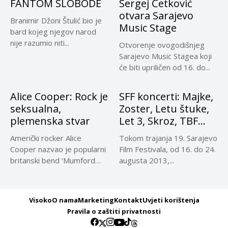
FANTOM SLOBODE
Sergej Ćetković
otvara Sarajevo
Branimir Džoni Štulić bio je
Music Stage
bard kojeg njegov narod
nije razumio niti...
Otvorenje ovogodišnjeg
Sarajevo Music Stagea koji
će biti upriličen od 16. do...
Alice Cooper: Rock je
SFF koncerti: Majke,
seksualna,
Zoster, Letu štuke,
plemenska stvar
Let 3, Skroz, TBF…
Američki rocker Alice
Tokom trajanja 19. Sarajevo
Cooper nazvao je popularni
Film Festivala, od 16. do 24.
britanski bend ‘Mumford
augusta 2013,...
and Sons’...
Visoko
O nama
Marketing
Kontakt
Uvjeti korištenja
Pravila o zaštiti privatnosti