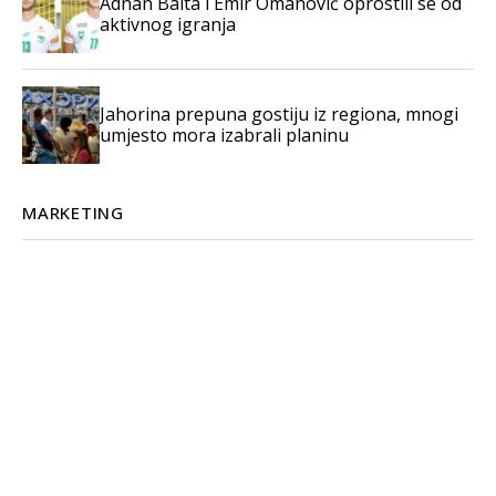
Adnan Balta i Emir Omanović oprostili se od
aktivnog igranja
Jahorina prepuna gostiju iz regiona, mnogi
umjesto mora izabrali planinu
MARKETING