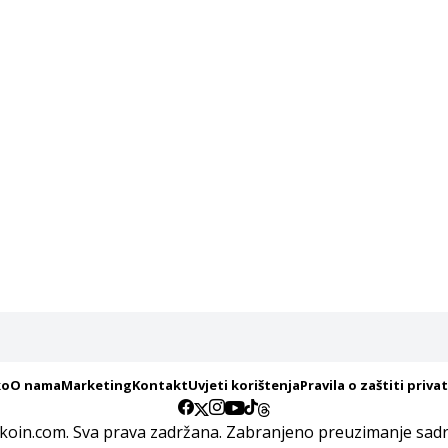
ko
O nama
Marketing
Kontakt
Uvjeti korištenja
Pravila o zaštiti priva
koin.com. Sva prava zadržana. Zabranjeno preuzimanje sadrž