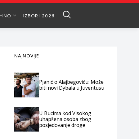
EHNO
IZBORI 2026
NAJNOVIJE
Pjanić o Alajbegoviću: Može
biti novi Dybala u Juventusu
U Bucima kod Visokog
uhapšena osoba zbog
posjedovanje droge