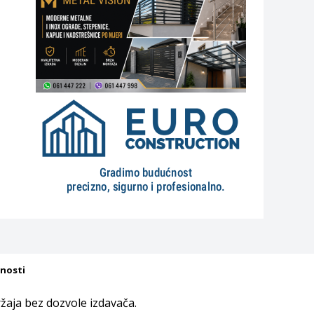
tnosti
aja bez dozvole izdavača.