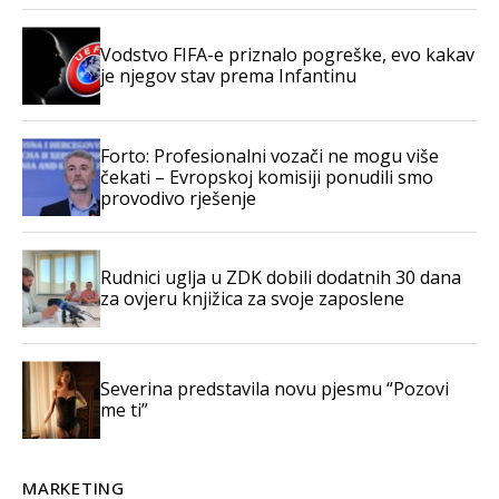
Vodstvo FIFA-e priznalo pogreške, evo kakav
je njegov stav prema Infantinu
Forto: Profesionalni vozači ne mogu više
čekati – Evropskoj komisiji ponudili smo
provodivo rješenje
Rudnici uglja u ZDK dobili dodatnih 30 dana
za ovjeru knjižica za svoje zaposlene
Severina predstavila novu pjesmu “Pozovi
me ti”
MARKETING