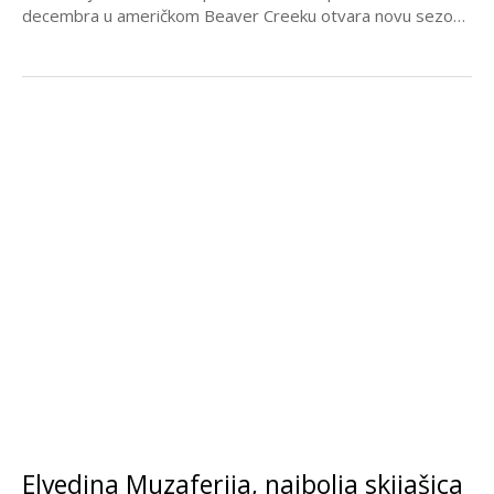
decembra u američkom Beaver Creeku otvara novu sezonu
u Svjetskom...
Elvedina Muzaferija, najbolja skijašica