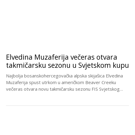
Elvedina Muzaferija večeras otvara
takmičarsku sezonu u Svjetskom kupu
Najbolja bosanskohercegovačka alpska skijašica Elvedina
Muzaferija spust utrkom u američkom Beaver Creeku
večeras otvara novu takmičarsku sezonu FIS Svjetskog
kupa. Jedina bh. predstavnica...