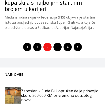
kupa skija s najboljim startnim
brojem u karijeri
Međunarodna skijaška federacija (FIS) objavila je startnu
listu za posljednju ovosezonsku Super-G utrku, a koja će
biti održana danas u Saalbachu (Austrija). Najuspješnija...
1
2
3
4
NAJNOVIJE
Zaposlenik Suda BiH optužen da je prisvojio
skoro 200.000 KM privremeno oduzetog
novca