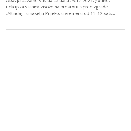
Obavještavamo Vas da će dana 29.12.2021. godine,
Policijska stanica Visoko na prostoru ispred zgrade
„Altindag“ u naselju Prijeko, u vremenu od 11-12 sati,...