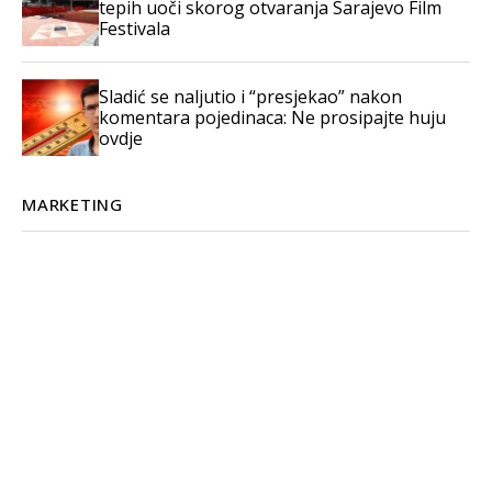
tepih uoči skorog otvaranja Sarajevo Film
Festivala
Sladić se naljutio i “presjekao” nakon
komentara pojedinaca: Ne prosipajte huju
ovdje
MARKETING