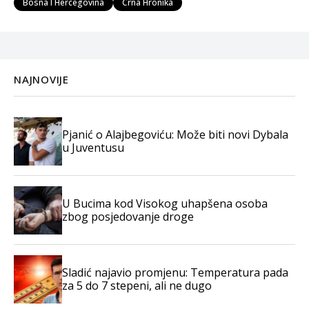
Bosna I Hercegovina
Crna Hronika
NAJNOVIJE
Pjanić o Alajbegoviću: Može biti novi Dybala
u Juventusu
U Bucima kod Visokog uhapšena osoba
zbog posjedovanje droge
Sladić najavio promjenu: Temperatura pada
za 5 do 7 stepeni, ali ne dugo