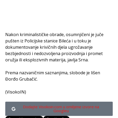
Nakon kriminalističke obrade, osumnjičeni je juče
pušten iz Policijske stanice Bileća i u toku je
dokumentovanje krivičnih djela ugrožavanje
bezbjednosti i nedozvoljena proizvodnja i promet
oružja ili eksplozivnih materija, javlja Srna.
Prema nazvaničnim saznanjima, slobode je lišen
Đorđo Grubačić.
(VisokoIN)
Dodajte Visokoin.com u omiljene izvore na
Googleu