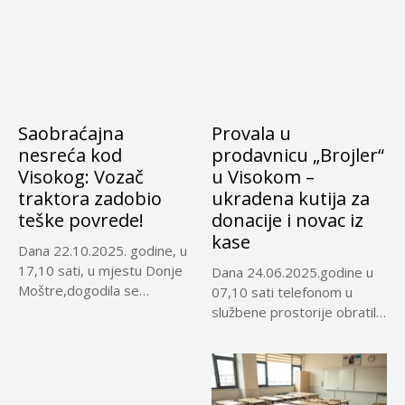
Saobraćajna
Provala u
nesreća kod
prodavnicu „Brojler“
Visokog: Vozač
u Visokom –
traktora zadobio
ukradena kutija za
teške povrede!
donacije i novac iz
kase
Dana 22.10.2025. godine, u
17,10 sati, u mjestu Donje
Dana 24.06.2025.godine u
Moštre,dogodila se
07,10 sati telefonom u
saobraćajna...
službene prostorije obratila
se K.E...