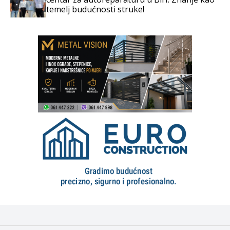
temelj budućnosti struke!