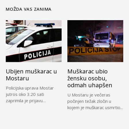
MOŽDA VAS ZANIMA
Ubijen muškarac u
Muškarac ubio
Mostaru
žensku osobu,
odmah uhapšen
Policijska uprava Mostar
jutros oko 3.20 sati
U Mostaru je večeras
zaprimila je prijavu
počinjen težak zločin u
djelatnika Hitne...
kojem je muškarac usmrtio...