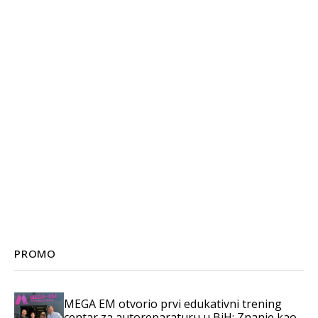
PROMO
MEGA EM otvorio prvi edukativni trening
centar za autoreparaturu u BiH: Znanje kao