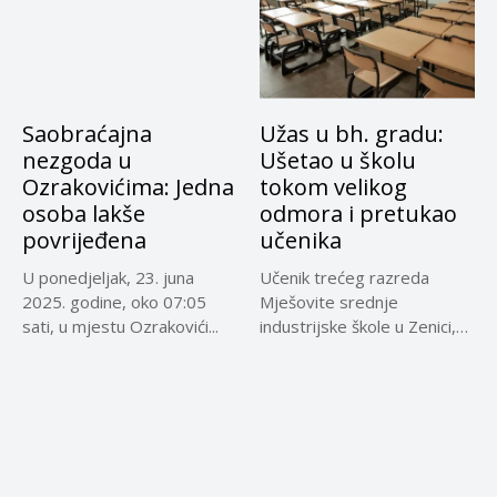
Saobraćajna
Užas u bh. gradu:
nezgoda u
Ušetao u školu
Ozrakovićima: Jedna
tokom velikog
osoba lakše
odmora i pretukao
povrijeđena
učenika
U ponedjeljak, 23. juna
Učenik trećeg razreda
2025. godine, oko 07:05
Mješovite srednje
sati, u mjestu Ozrakovići...
industrijske škole u Zenici,
koji je jučer...