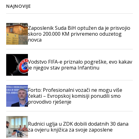
NAJNOVIJE
Zaposlenik Suda BiH optužen da je prisvojio
skoro 200.000 KM privremeno oduzetog
novca
Vodstvo FIFA-e priznalo pogreške, evo kakav
je njegov stav prema Infantinu
Forto: Profesionalni vozači ne mogu više
čekati – Evropskoj komisiji ponudili smo
provodivo rješenje
Rudnici uglja u ZDK dobili dodatnih 30 dana
za ovjeru knjižica za svoje zaposlene