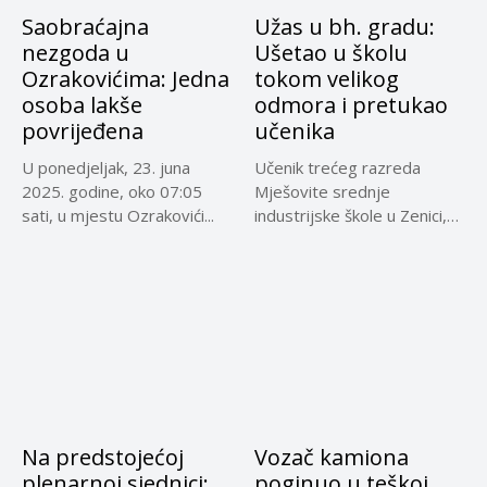
Saobraćajna
Užas u bh. gradu:
nezgoda u
Ušetao u školu
Ozrakovićima: Jedna
tokom velikog
osoba lakše
odmora i pretukao
povrijeđena
učenika
U ponedjeljak, 23. juna
Učenik trećeg razreda
2025. godine, oko 07:05
Mješovite srednje
sati, u mjestu Ozrakovići...
industrijske škole u Zenici,
koji je jučer...
Na predstojećoj
Vozač kamiona
plenarnoj sjednici:
poginuo u teškoj