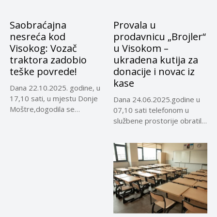
Saobraćajna
Provala u
nesreća kod
prodavnicu „Brojler“
Visokog: Vozač
u Visokom –
traktora zadobio
ukradena kutija za
teške povrede!
donacije i novac iz
kase
Dana 22.10.2025. godine, u
17,10 sati, u mjestu Donje
Dana 24.06.2025.godine u
Moštre,dogodila se
07,10 sati telefonom u
saobraćajna...
službene prostorije obratila
se K.E...