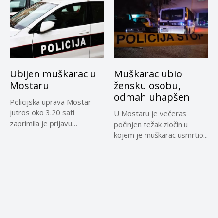
Ubijen muškarac u
Muškarac ubio
Mostaru
žensku osobu,
odmah uhapšen
Policijska uprava Mostar
jutros oko 3.20 sati
U Mostaru je večeras
zaprimila je prijavu
počinjen težak zločin u
djelatnika Hitne...
kojem je muškarac usmrtio...