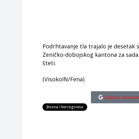
Podrhtavanje tla trajalo je desetak 
Zeničko-dobojskog kantona za sada 
šteti.
(VisokoIN/Fena)
Dodajte Visokoin
Bosna I Hercegovina