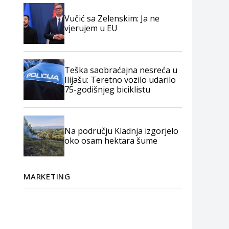
Vučić sa Zelenskim: Ja ne
vjerujem u EU
Teška saobraćajna nesreća u
Ilijašu: Teretno vozilo udarilo
75-godišnjeg biciklistu
Na području Kladnja izgorjelo
oko osam hektara šume
MARKETING