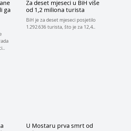
čane
Za deset mjeseci u BiH više
li ga
od 1,2 miliona turista
d
BiH je za deset mjeseci posjetilo
1.292.636 turista, što je za 12,4...
e
rada
...
ka
U Mostaru prva smrt od