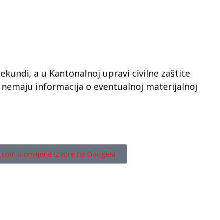
sekundi, a u Kantonalnoj upravi civilne zaštite
nemaju informacija o eventualnoj materijalnoj
.com u omiljene izvore na Googleu