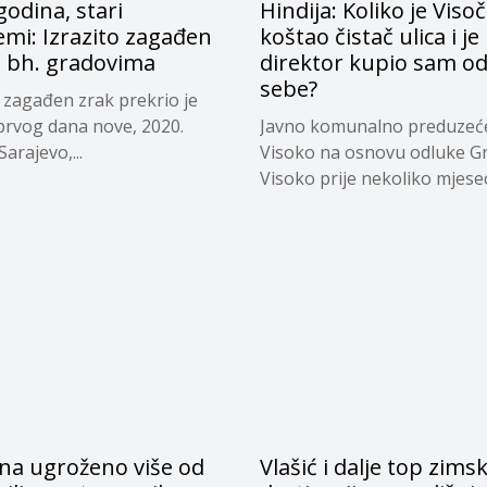
odina, stari
Hindija: Koliko je Viso
mi: Izrazito zagađen
koštao čistač ulica i je 
u bh. gradovima
direktor kupio sam o
sebe?
o zagađen zrak prekrio je
 prvog dana nove, 2020.
Javno komunalno preduzeć
arajevo,...
Visoko na osnovu odluke G
Visoko prije nekoliko mjeseci
na ugroženo više od
Vlašić i dalje top zims