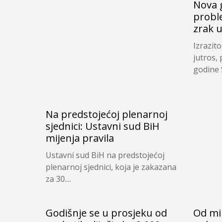
Nova g
proble
zrak 
Izrazit
jutros,
godine S
Na predstojećoj plenarnoj
sjednici: Ustavni sud BiH
mijenja pravila
Ustavni sud BiH na predstojećoj
plenarnoj sjednici, koja je zakazana
za 30....
Godišnje se u prosjeku od
Od mi