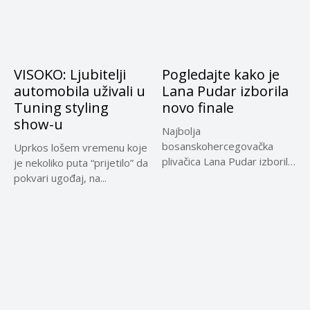
VISOKO: Ljubitelji
Pogledajte kako je
automobila uživali u
Lana Pudar izborila
Tuning styling
novo finale
show-u
Najbolja
bosanskohercegovačka
Uprkos lošem vremenu koje
plivačica Lana Pudar izborila
je nekoliko puta “prijetilo” da
je finale u disciplini 50
pokvari ugođaj, na...
metara...