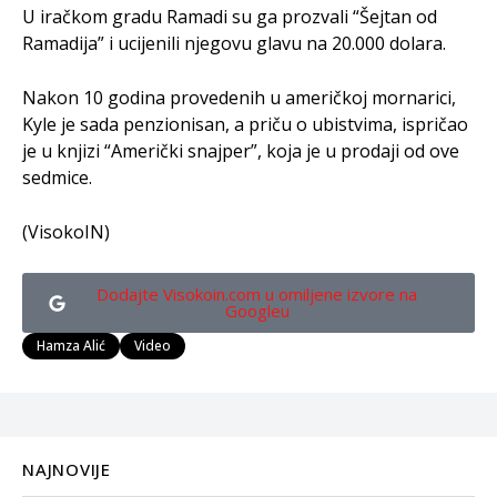
U iračkom gradu Ramadi su ga prozvali “Šejtan od
Ramadija” i ucijenili njegovu glavu na 20.000 dolara.
Nakon 10 godina provedenih u američkoj mornarici,
Kyle je sada penzionisan, a priču o ubistvima, ispričao
je u knjizi “Američki snajper”, koja je u prodaji od ove
sedmice.
(VisokoIN)
Dodajte Visokoin.com u omiljene izvore na
Googleu
Hamza Alić
Video
NAJNOVIJE