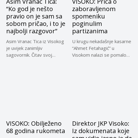
Asim Vranac Tica:
VISOKO: Priča o
“Ko god je nešto
zaboravljenom
pravio on je sam sa
spomeniku
sobom pričao, i to je
poginulim
najbolji razgovor”
partizanima
Asim Vranac Tica iz Visokog
U krugu nekadašnje kasarne
je uvijek zanimljiv
“Ahmet Fetahagić” u
sagovornik. Čitav svoj
Visokom nalazi se pomalo
život...
zaboravljeni...
VISOKO: Obilježeno
Direktor JKP Visoko:
68 godina rukometa
Iz dokumenata koje