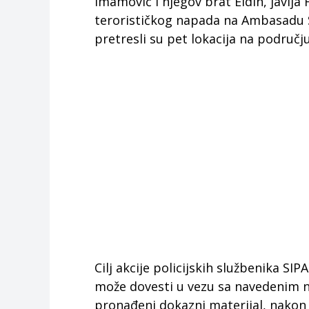
Imamović i njegov brat Eldin, javlja
terorističkog napada na Ambasadu S
pretresli su pet lokacija na područ
Cilj akcije policijskih službenika SI
može dovesti u vezu sa navedenim
pronađeni dokazni materijal, nakon 