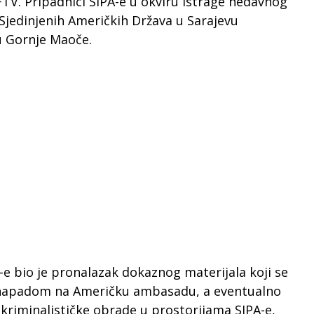
 FTV. Pripadnici SIPA-e u okviru istrage nedavnog
jedinjenih Američkih Država u Sarajevu
ju Gornje Maoče.
PA-e bio je pronalazak dokaznog materijala koji se
 napadom na Američku ambasadu, a eventualno
kriminalističke obrade u prostorijama SIPA-e,