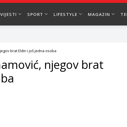
VIJESTI
SPORT
LIFESTYLE
MAGAZIN
T
egov brat Eldin i još jedna osoba
amović, njegov brat
oba