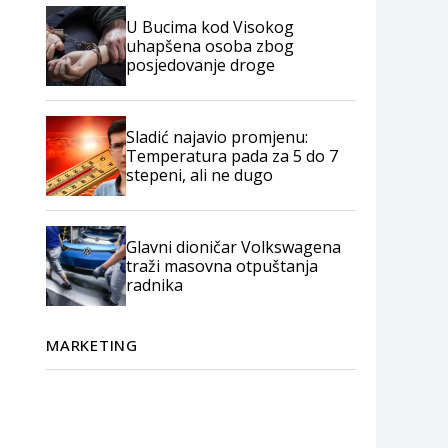
U Bucima kod Visokog
uhapšena osoba zbog
posjedovanje droge
Sladić najavio promjenu:
Temperatura pada za 5 do 7
stepeni, ali ne dugo
Glavni dioničar Volkswagena
traži masovna otpuštanja
radnika
MARKETING