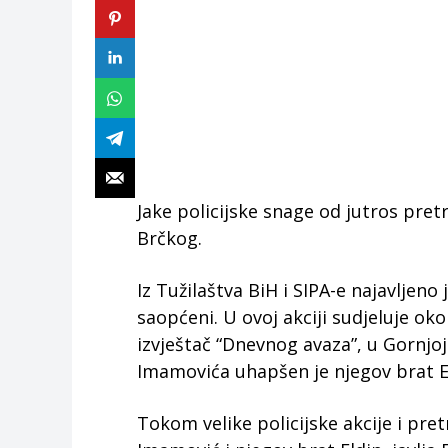
Jake policijske snage od jutros pret
Brčkog.
Iz Tužilaštva BiH i SIPA-e najavljeno 
saopćeni. U ovoj akciji sudjeluje oko
izvještač “Dnevnog avaza”, u Gornj
Imamovića uhapšen je njegov brat El
Tokom velike policijske akcije i pr