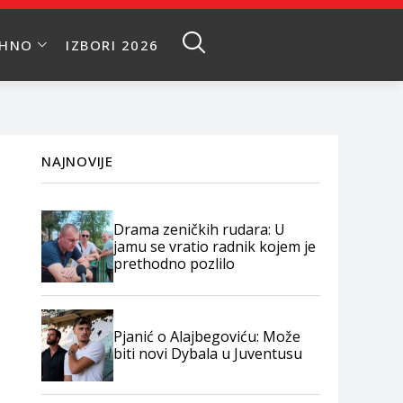
EHNO
IZBORI 2026
NAJNOVIJE
Drama zeničkih rudara: U
jamu se vratio radnik kojem je
prethodno pozlilo
Pjanić o Alajbegoviću: Može
biti novi Dybala u Juventusu