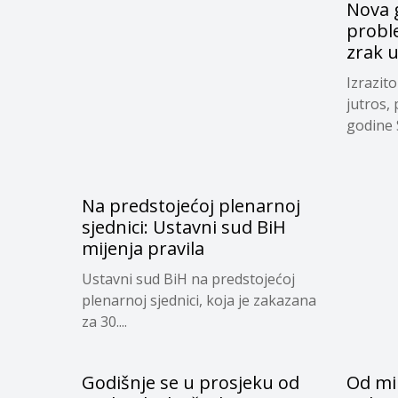
Nova g
proble
zrak 
Izrazit
jutros,
godine S
Na predstojećoj plenarnoj
sjednici: Ustavni sud BiH
mijenja pravila
Ustavni sud BiH na predstojećoj
plenarnoj sjednici, koja je zakazana
za 30....
Godišnje se u prosjeku od
Od mi