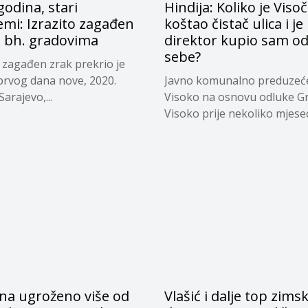
odina, stari
Hindija: Koliko je Viso
mi: Izrazito zagađen
koštao čistač ulica i je 
u bh. gradovima
direktor kupio sam o
sebe?
o zagađen zrak prekrio je
 prvog dana nove, 2020.
Javno komunalno preduzeć
arajevo,...
Visoko na osnovu odluke G
Visoko prije nekoliko mjeseci
na ugroženo više od
Vlašić i dalje top zims