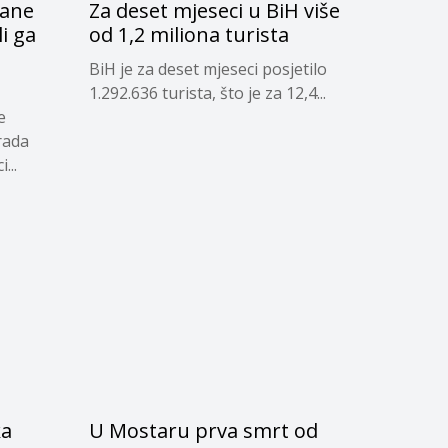
čane
Za deset mjeseci u BiH više
li ga
od 1,2 miliona turista
d
BiH je za deset mjeseci posjetilo
1.292.636 turista, što je za 12,4...
e
rada
...
ka
U Mostaru prva smrt od