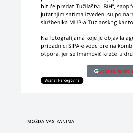
bit će predat Tužilaštvu BiH”, saopće
jutarnjim satima izvedeni su po nare
službenika MUP-a Tuzlanskog kanto
Na fotografijama koje je objavila ag
pripadnici SIPA-e vode prema kombij
otpora, jer se Imamović kreće ‘u dru
Dodajte Visokoin
Bosna I Hercegovina
MOŽDA VAS ZANIMA