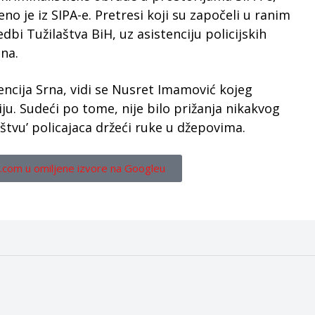
no je iz SIPA-e. Pretresi koji su započeli u ranim
dbi Tužilaštva BiH, uz asistenciju policijskih
na.
encija Srna, vidi se Nusret Imamović kojeg
u. Sudeći po tome, nije bilo prižanja nikakvog
štvu’ policajaca držeći ruke u džepovima.
.com u omiljene izvore na Googleu