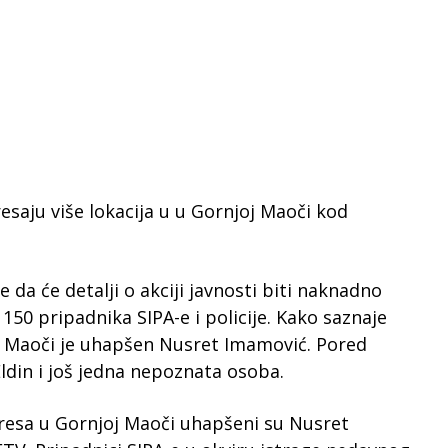
resaju više lokacija u u Gornjoj Maoči kod
je da će detalji o akciji javnosti biti naknadno
 150 pripadnika SIPA-e i policije. Kako saznaje
oj Maoči je uhapšen Nusret Imamović. Pored
din i još jedna nepoznata osoba.
etresa u Gornjoj Maoči uhapšeni su Nusret