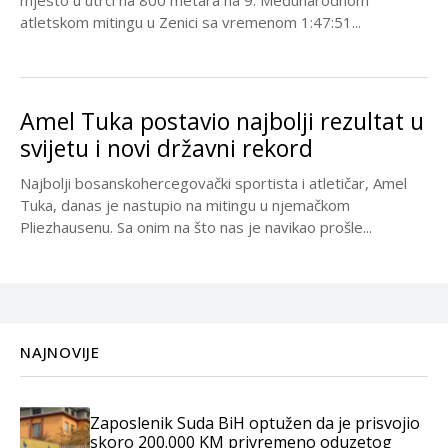
mjesto u utrci na 800 metara na 9. Međunarodnom
atletskom mitingu u Zenici sa vremenom 1:47:51...
Amel Tuka postavio najbolji rezultat u
svijetu i novi državni rekord
Najbolji bosanskohercegovački sportista i atletičar, Amel
Tuka, danas je nastupio na mitingu u njemačkom
Pliezhausenu. Sa onim na što nas je navikao prošle...
NAJNOVIJE
Zaposlenik Suda BiH optužen da je prisvojio
skoro 200.000 KM privremeno oduzetog