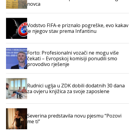
novca
Vodstvo FIFA-e priznalo pogreške, evo kakav
je njegov stav prema Infantinu
Forto: Profesionalni vozači ne mogu više
čekati – Evropskoj komisiji ponudili smo
provodivo rješenje
Rudnici uglja u ZDK dobili dodatnih 30 dana
za ovjeru knjižica za svoje zaposlene
Severina predstavila novu pjesmu “Pozovi
me ti”