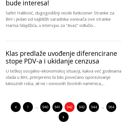
bude interesa!
Safet Halilović, dugogodišnji visoki funkcioner Stranke za
BiH i jedan od najbližih saradnika osnivača ove stranke
Harisa Silajdžića, u intervjuu za “Avaz” odlučio...
Klas predlaže uvođenje diferencirane
stope PDV-a i ukidanje cenzusa
U teškoj socijalno-ekonomskoj situaciji, kakva već godinama
vlada u BiH, primjereno bi bilo povećano oporezivanje
luksuznih roba, ali ne i osnovnih životnih namirnica,...
1
…
940
941
942
943
944
…
964