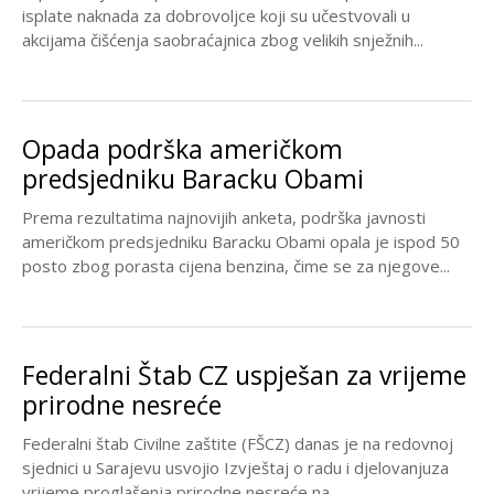
isplate naknada za dobrovoljce koji su učestvovali u
akcijama čišćenja saobraćajnica zbog velikih snježnih...
Opada podrška američkom
predsjedniku Baracku Obami
Prema rezultatima najnovijih anketa, podrška javnosti
američkom predsjedniku Baracku Obami opala je ispod 50
posto zbog porasta cijena benzina, čime se za njegove...
Federalni Štab CZ uspješan za vrijeme
prirodne nesreće
Federalni štab Civilne zaštite (FŠCZ) danas je na redovnoj
sjednici u Sarajevu usvojio Izvještaj o radu i djelovanjuza
vrijeme proglašenja prirodne nesreće na...