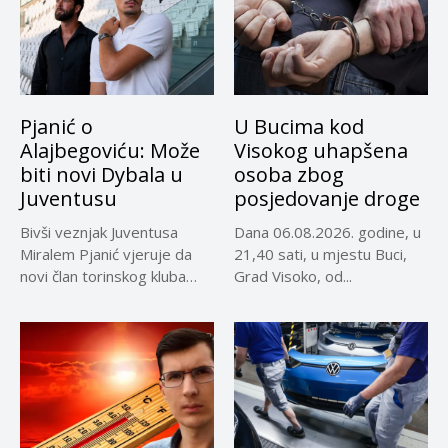
Pjanić o
U Bucima kod
Alajbegoviću: Može
Visokog uhapšena
biti novi Dybala u
osoba zbog
Juventusu
posjedovanje droge
Bivši veznjak Juventusa
Dana 06.08.2026. godine, u
Miralem Pjanić vjeruje da
21,40 sati, u mjestu Buci,
novi član torinskog kluba
Grad Visoko, od...
Kerim...