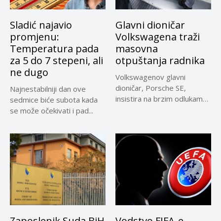
Sladić najavio
Glavni dioničar
promjenu:
Volkswagena traži
Temperatura pada
masovna
za 5 do 7 stepeni, ali
otpuštanja radnika
ne dugo
Volkswagenov glavni
dioničar, Porsche SE,
Najnestabilniji dan ove
insistira na brzim odlukama
sedmice biće subota kada
u sporu oko...
se može očekivati i pad...
Zaposlenik Suda BiH
Vodstvo FIFA-e