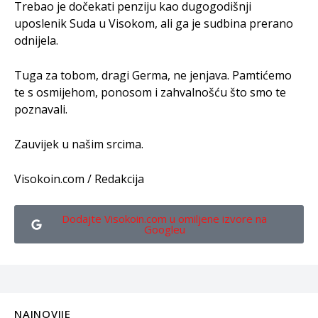
Trebao je dočekati penziju kao dugogodišnji
uposlenik Suda u Visokom, ali ga je sudbina prerano
odnijela.
Tuga za tobom, dragi Germa, ne jenjava. Pamtićemo
te s osmijehom, ponosom i zahvalnošću što smo te
poznavali.
Zauvijek u našim srcima.
Visokoin.com / Redakcija
Dodajte Visokoin.com u omiljene izvore na
Googleu
NAJNOVIJE