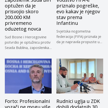
optužen da je
priznalo pogreške,
prisvojio skoro
evo kakav je njegov
200.000 KM
stav prema
privremeno
Infantinu
oduzetog novca
Svjetska nogometna
federacija (FIFA) priznala je
Sud Bosne i Hercegovine
da je napravila propuste u
potvrdio je optužnicu protiv
vezi...
Seada Bublina, zaposlenika
Suda...
Forto: Profesionalni
Rudnici uglja u ZDK
vozači ne mogu više
dobili dodatnih 30