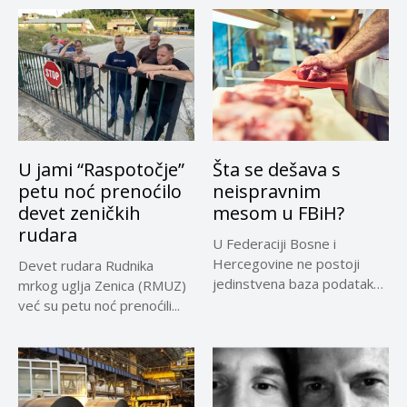
U jami “Raspotočje”
Šta se dešava s
petu noć prenoćilo
neispravnim
devet zeničkih
mesom u FBiH?
rudara
U Federaciji Bosne i
Hercegovine ne postoji
Devet rudara Rudnika
jedinstvena baza podataka
mrkog uglja Zenica (RMUZ)
o kontrolama,...
već su petu noć prenoćili...