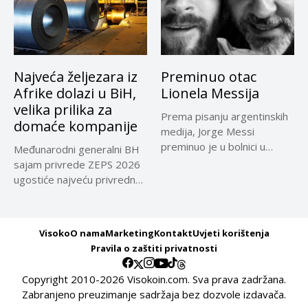
Najveća željezara iz
Preminuo otac
Afrike dolazi u BiH,
Lionela Messija
velika prilika za
Prema pisanju argentinskih
domaće kompanije
medija, Jorge Messi
preminuo je u bolnici u
Međunarodni generalni BH
Rosariju...
sajam privrede ZEPS 2026
ugostiće najveću privrednu
delegaciju iz...
Visoko
O nama
Marketing
Kontakt
Uvjeti korištenja
Pravila o zaštiti privatnosti
Copyright 2010-2026 Visokoin.com. Sva prava zadržana.
Zabranjeno preuzimanje sadržaja bez dozvole izdavača.