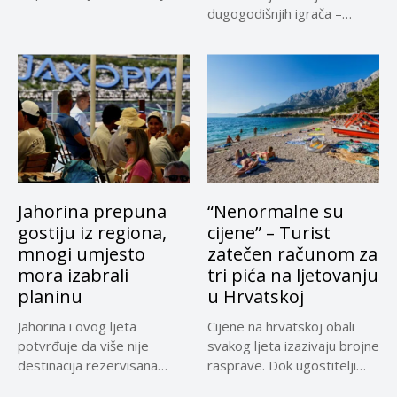
Gaze,...
dugogodišnjih igrača –
Adnana...
Jahorina prepuna
“Nenormalne su
gostiju iz regiona,
cijene” – Turist
mnogi umjesto
zatečen računom za
mora izabrali
tri pića na ljetovanju
planinu
u Hrvatskoj
Jahorina i ovog ljeta
Cijene na hrvatskoj obali
potvrđuje da više nije
svakog ljeta izazivaju brojne
destinacija rezervisana
rasprave. Dok ugostitelji
samo za...
upozoravaju...