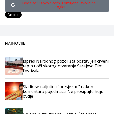
Dodajte Visokoin.com u omiljene izvore na
Googleu
Visoko
NAJNOVIJE
Ispred Narodnog pozorišta postavljen crveni
tepih uoči skorog otvaranja Sarajevo Film
Festivala
Sladić se naljutio i “presjekao” nakon
komentara pojedinaca: Ne prosipajte huju
ovdje