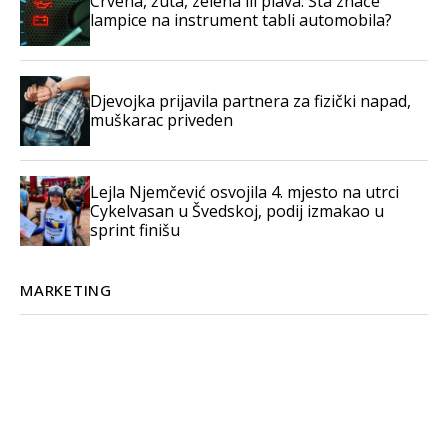
Crvena, žuta, zelena ili plava: Šta znače
lampice na instrument tabli automobila?
Djevojka prijavila partnera za fizički napad,
muškarac priveden
Lejla Njemčević osvojila 4. mjesto na utrci
Cykelvasan u Švedskoj, podij izmakao u
sprint finišu
MARKETING