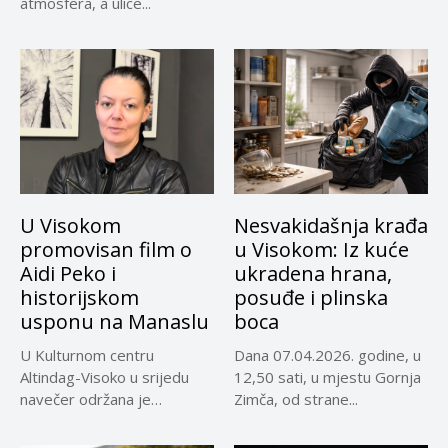
vrijeme uz...
atmosfera, a ulice...
U Visokom
Nesvakidašnja krađa
promovisan film o
u Visokom: Iz kuće
Aidi Peko i
ukradena hrana,
historijskom
posuđe i plinska
usponu na Manaslu
boca
U Kulturnom centru
Dana 07.04.2026. godine, u
Altindag-Visoko u srijedu
12,50 sati, u mjestu Gornja
navečer održana je
Zimča, od strane...
promocija dokumentarnog
filma...